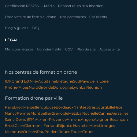
Certification RS6766 — Média
Rapport réussite & insertion
Observatoire de l'emploi drone
Nos partenaires
Cas clients
Blog & guides
FAQ
LÉGAL
Mentions légales
Confidentialité
CGV
Plan du site
Accessibilité
Nos centres de formation drone
IDF
Grand Est
Nlle-Aquitaine
Bretagne
Sud
Pays de la Loire
Rhône-Alpes
Nord
Gironde
Dordogne
Lyon
La Réunion
Formation drone par ville
Paris
Lyon
Marseille
Toulouse
Bordeaux
Nantes
Strasbourg
Lille
Nice
Nancy
Rennes
Montpellier
Grenoble
Metz
La Rochelle
Cannes
Versailles
Saint-Denis (974)
Aix-en-Provence
Amiens
Angers
Avignon
Besançon
Brest
Caen
Clermont-Ferrand
Dijon
Le Havre
Le Mans
Limoges
Mulhouse
Orléans
Pau
Poitiers
Rouen
Toulon
Tours