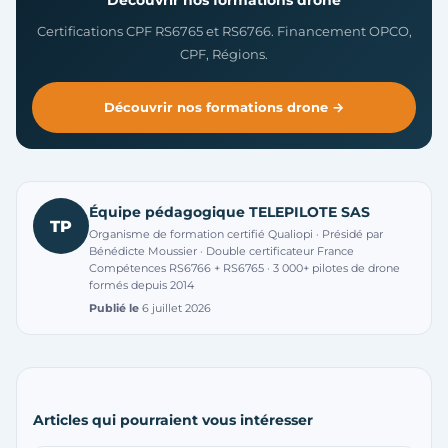
Certifications CPF RS6765 et RS6766. Financement OPCO,
CPF, Régions.
Découvrir nos formations drone →
Équipe pédagogique TELEPILOTE SAS
TP
Organisme de formation certifié Qualiopi · Présidé par
Bénédicte Moussier · Double certificateur France
Compétences RS6766 + RS6765 · 3 000+ pilotes de drone
formés depuis 2014
Publié le
6 juillet 2026
Articles qui pourraient vous intéresser