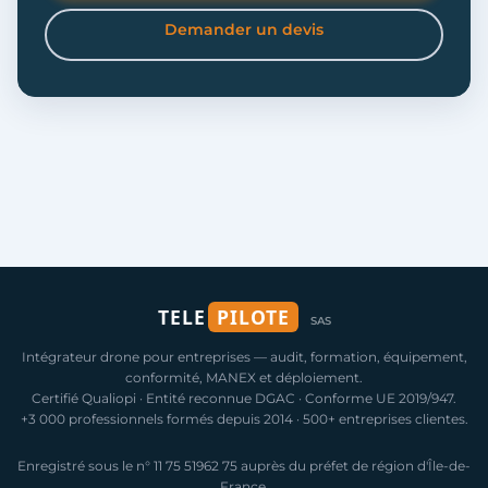
Demander un devis
TELE
PILOTE
SAS
Intégrateur drone pour entreprises — audit, formation, équipement,
conformité, MANEX et déploiement.
Certifié Qualiopi · Entité reconnue DGAC · Conforme UE 2019/947.
+3 000 professionnels formés depuis 2014 · 500+ entreprises clientes.
Enregistré sous le n° 11 75 51962 75 auprès du préfet de région d'Île-de-
France.