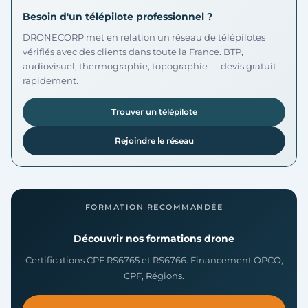
Besoin d'un télépilote professionnel ?
DRONECORP met en relation un réseau de télépilotes
vérifiés avec des clients dans toute la France. BTP,
audiovisuel, thermographie, topographie — devis gratuit
rapidement.
Trouver un télépilote
Rejoindre le réseau
FORMATION RECOMMANDÉE
Découvrir nos formations drone
Certifications CPF RS6765 et RS6766. Financement OPCO,
CPF, Régions.