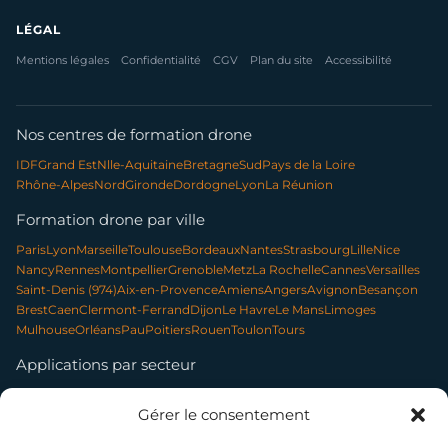
LÉGAL
Mentions légales
Confidentialité
CGV
Plan du site
Accessibilité
Nos centres de formation drone
IDF
Grand Est
Nlle-Aquitaine
Bretagne
Sud
Pays de la Loire
Rhône-Alpes
Nord
Gironde
Dordogne
Lyon
La Réunion
Formation drone par ville
Paris
Lyon
Marseille
Toulouse
Bordeaux
Nantes
Strasbourg
Lille
Nice
Nancy
Rennes
Montpellier
Grenoble
Metz
La Rochelle
Cannes
Versailles
Saint-Denis (974)
Aix-en-Provence
Amiens
Angers
Avignon
Besançon
Brest
Caen
Clermont-Ferrand
Dijon
Le Havre
Le Mans
Limoges
Mulhouse
Orléans
Pau
Poitiers
Rouen
Toulon
Tours
Applications par secteur
Communication & contenu
Élevage & exploitation
Gérer le consentement
Événementiel & tourisme
Forêt & environnement
Infrastructures & réseaux
Patrimoine & archéologie