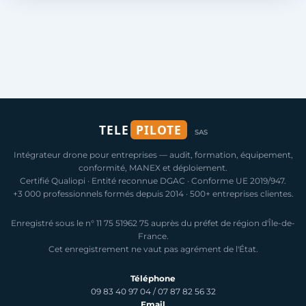
TELE
PILOTE
SAS
Intégrateur drone pour entreprises — audit, formation, équipement,
conformité, MANEX et déploiement.
Certifié Qualiopi · Entité reconnue DGAC · Conforme UE 2019/947.
+3 000 professionnels formés depuis 2014 · 500+ entreprises clientes.
Enregistré sous le n° 11 75 51962 75 auprès du préfet de région d'Île-de-
France.
Cet enregistrement ne vaut pas agrément de l'État.
Téléphone
09 83 40 97 04
/
07 87 82 56 32
Email