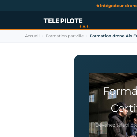
Intégrateur dron
Accueil
Formation par ville
Formation drone Aix E
›
›
Forma
Cert
Devenez télépilote
(