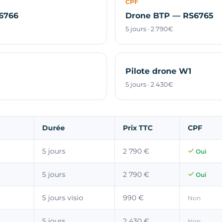
CPF
6766
Drone BTP — RS6765
5 jours · 2 790€
Pilote drone W1
5 jours · 2 430€
Durée
Prix TTC
CPF
5 jours
2 790 €
Oui
5 jours
2 790 €
Oui
5 jours visio
990 €
Non
5 jours
2 430 €
Non