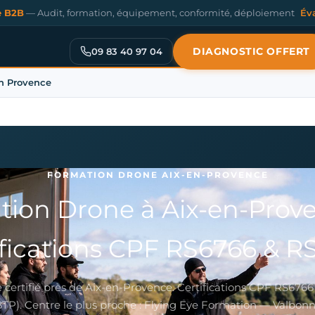
e B2B
— Audit, formation, équipement, conformité, déploiement
Év
DIAGNOSTIC OFFERT
09 83 40 97 04
n Provence
FORMATION DRONE AIX-EN-PROVENCE
tion Drone à Aix-en-Prov
ifications CPF RS6766 & R
 certifié près de Aix-en-Provence. Certifications CPF RS676
BTP). Centre le plus proche : Flying Eye Formation — Valbonn