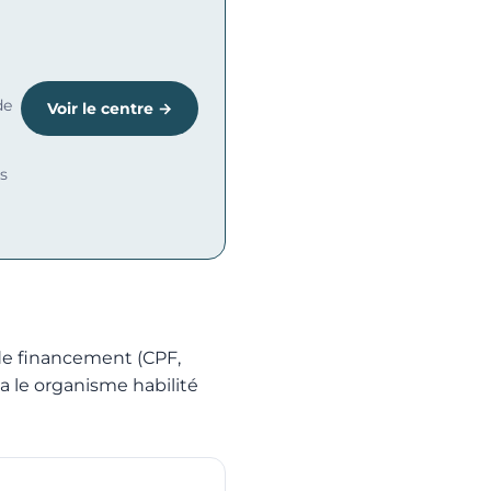
de
Voir le centre →
s
 de financement (CPF,
a le organisme habilité