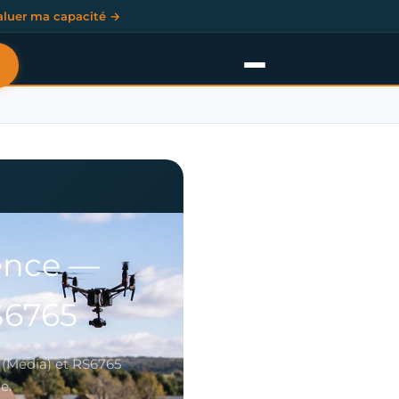
aluer ma capacité →
ence —
S6765
6 (Média) et RS6765
e.