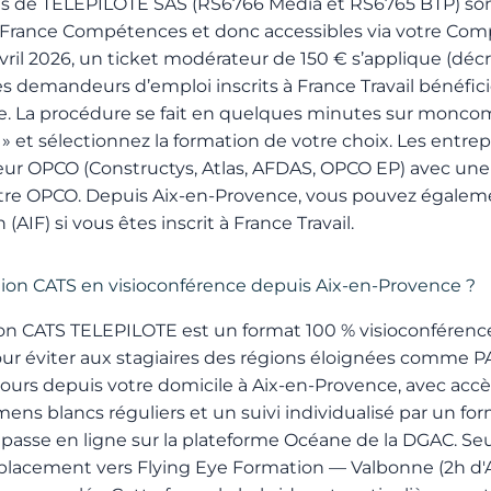
ions de TELEPILOTE SAS (RS6766 Média et RS6765 BTP) so
 France Compétences et donc accessibles via votre Com
vril 2026, un ticket modérateur de 150 € s’applique (décr
s demandeurs d’emploi inscrits à France Travail bénéfic
ge. La procédure se fait en quelques minutes sur
moncomp
 et sélectionnez la formation de votre choix. Les entr
 leur OPCO (Constructys, Atlas, AFDAS, OPCO EP) avec une
otre OPCO. Depuis Aix-en-Provence, vous pouvez égalemen
(AIF) si vous êtes inscrit à France Travail.
tion CATS en visioconférence depuis Aix-en-Provence ?
n CATS TELEPILOTE est un format 100 % visioconférence 
ur éviter aux stagiaires des régions éloignées comme
cours depuis votre domicile à Aix-en-Provence, avec accè
ens blancs réguliers et un suivi individualisé par un for
e passe en ligne sur la plateforme Océane de la DGAC. Seu
éplacement vers Flying Eye Formation — Valbonne (2h d'