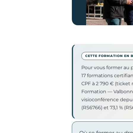
CETTE FORMATION EN 
Pour vous former au 
17 formations certifia
CPF à 2 790 € (ticket
Formation — Valbonne,
visioconférence depuis
(RS6766) et 73,1 % (RS
Où se former au dro