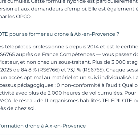
urs cumulés. Cette formule hybride est particulièremen
ersion et aux demandeurs d’emploi. Elle est également 
 par les OPCO.
OTE pour se former au drone à Aix-en-Provence ?
télépilotes professionnels depuis 2014 et est le certific
t RS6765 auprès de France Compétences — vous passez d
icateur, et non chez un sous-traitant. Plus de 3 000 stag
2025 de 84,8 % (RS6766) et 73,1 % (RS6765). Chaque sessi
 un accès optimal au matériel et un suivi individualisé. La
rocessus pédagogiques : 0 non-conformité à l’audit Quali
ctivité avec plus de 2 000 heures de vol cumulées. Pour l
PACA, le réseau de 11 organismes habilités TELEPILOTE p
rès de chez soi.
Formation drone à Aix-en-Provence