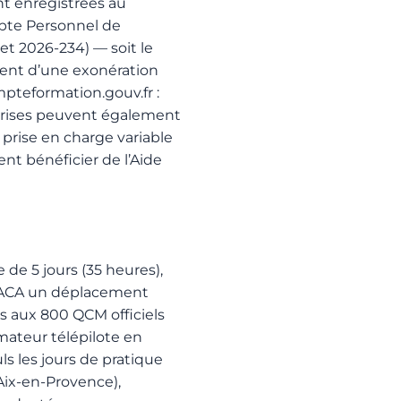
nt enregistrées au
pte Personnel de
et 2026-234) — soit le
ient d’une exonération
teformation.gouv.fr
:
eprises peuvent également
 prise en charge variable
t bénéficier de l’Aide
de 5 jours (35 heures),
 PACA un déplacement
s aux 800 QCM officiels
mateur télépilote en
ls les jours de pratique
Aix-en-Provence),