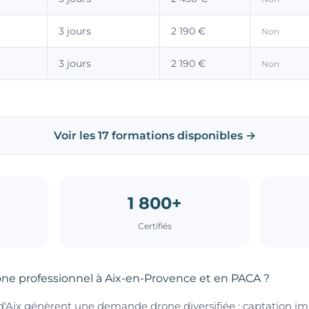
3 jours
2 190 €
Non
3 jours
2 190 €
Non
Voir les 17 formations disponibles →
1 800+
Certifiés
one professionnel à Aix-en-Provence et en PACA ?
 d'Aix génèrent une demande drone diversifiée : captation