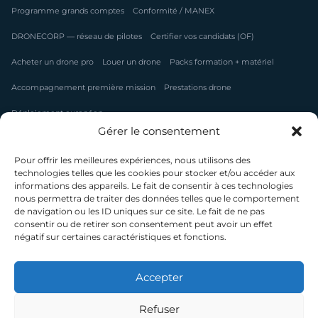
Programme grands comptes
Conformité / MANEX
DRONECORP — réseau de pilotes
Certifier vos candidats (OF)
Acheter un drone pro
Louer un drone
Packs formation + matériel
Accompagnement première mission
Prestations drone
Déploiement européen
Gérer le consentement
FORMATIONS
Pour offrir les meilleures expériences, nous utilisons des
technologies telles que les cookies pour stocker et/ou accéder aux
Préparation CATS
Filmer en drone — RS6766
informations des appareils. Le fait de consentir à ces technologies
nous permettra de traiter des données telles que le comportement
Modéliser & inspecter — RS6765
Pilote de drone W1
FPV Ciné
de navigation ou les ID uniques sur ce site. Le fait de ne pas
consentir ou de retirer son consentement peut avoir un effet
Thermographie
Photogrammétrie
Démoussage par drone
négatif sur certaines caractéristiques et fonctions.
Financement CPF / OPCO
Toutes les formations →
Accepter
Le guide formation drone
Refuser
CAMPUS & RÉSEAU