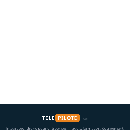
TELE
PILOTE
SAS
Intégrateur drone pour entreprises — audit, formation, équipement,