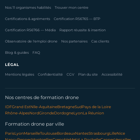
Nos 11 organismes habilités
Trouver mon centre
Certifications & agréments
Certification RS6765 — BTP
Certification RS6766 — Média
Rapport réussite & insertion
Observatoire de l'emploi drone
Nos partenaires
Cas clients
Blog & guides
FAQ
LÉGAL
Mentions légales
Confidentialité
CGV
Plan du site
Accessibilité
Nos centres de formation drone
IDF
Grand Est
Nlle-Aquitaine
Bretagne
Sud
Pays de la Loire
Rhône-Alpes
Nord
Gironde
Dordogne
Lyon
La Réunion
Formation drone par ville
Paris
Lyon
Marseille
Toulouse
Bordeaux
Nantes
Strasbourg
Lille
Nice
Nancy
Rennes
Montpellier
Grenoble
Metz
La Rochelle
Cannes
Versailles