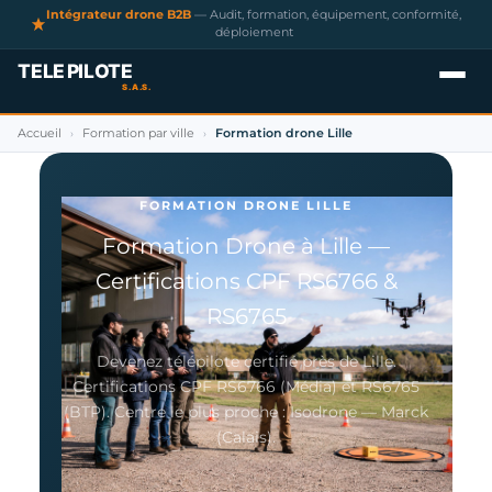
Intégrateur drone B2B
— Audit, formation, équipement, conformité,
déploiement
Accueil
Formation par ville
Formation drone Lille
›
›
FORMATION DRONE LILLE
Formation Drone à Lille —
Certifications CPF RS6766 &
RS6765
Devenez télépilote certifié près de Lille.
Certifications CPF RS6766 (Média) et RS6765
(BTP). Centre le plus proche : Isodrone — Marck
(Calais).