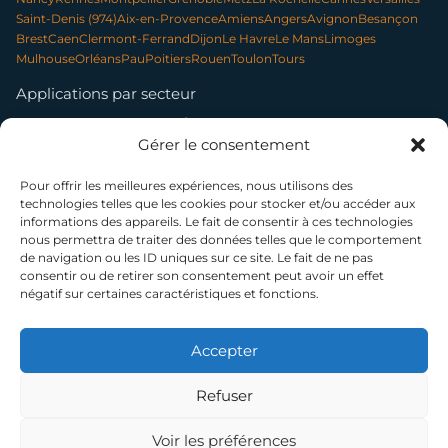
Saint-Denis (974)
Aix-en-Provence
Amiens
Angers
Avignon
Besançon
Brest
Caen
Clermont-Ferrand
Dijon
Le Havre
Le Mans
Limoges
Mulhouse
Orléans
Pau
Poitiers
Rouen
Toulon
Tours
Applications par secteur
Communication & contenu
Élevage & exploitation
Gérer le consentement
Événementiel & tourisme
Forêt & environnement
Infrastructures & réseaux
Patrimoine & archéologie
Photo professionnelle
Nettoyage par drone
Pour offrir les meilleures expériences, nous utilisons des
technologies telles que les cookies pour stocker et/ou accéder aux
informations des appareils. Le fait de consentir à ces technologies
nous permettra de traiter des données telles que le comportement
SUIVEZ-NOUS
de navigation ou les ID uniques sur ce site. Le fait de ne pas
consentir ou de retirer son consentement peut avoir un effet
négatif sur certaines caractéristiques et fonctions.
© 2014–2026 TELEPILOTE SAS, présidée par Bénédicte Moussier — SAS à
capital variable (5 000 € min.) — SIREN 802 594 887 — RCS Paris
La certification qualité a été délivrée au titre de la catégorie d'action suivante : ACTIONS DE
Accepter
FORMATION
NDA 11 75 51962 75 — Cet enregistrement ne vaut pas agrément de l'État
Refuser
Voir les préférences