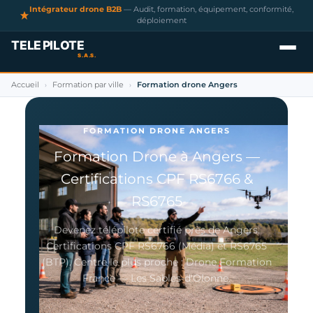
Intégrateur drone B2B
— Audit, formation, équipement, conformité,
déploiement
Accueil
Formation par ville
Formation drone Angers
›
›
FORMATION DRONE ANGERS
Formation Drone à Angers —
Certifications CPF RS6766 &
RS6765
Devenez télépilote certifié près de Angers.
Certifications CPF RS6766 (Média) et RS6765
(BTP). Centre le plus proche : Drone Formation
France — Les Sables-d'Olonne.