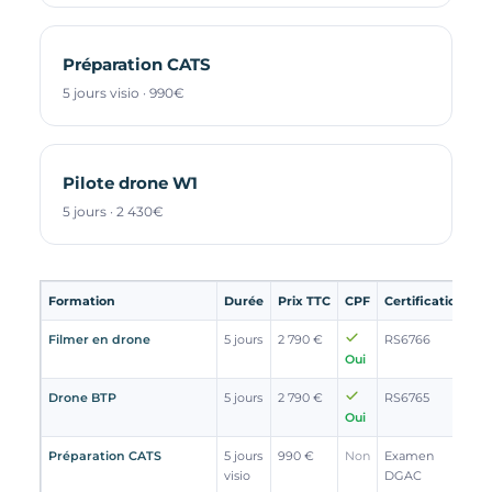
Préparation CATS
5 jours visio · 990€
Pilote drone W1
5 jours · 2 430€
Formation
Durée
Prix TTC
CPF
Certification
Filmer en drone
5 jours
2 790 €
RS6766
Oui
Drone BTP
5 jours
2 790 €
RS6765
Oui
Préparation CATS
5 jours
990 €
Non
Examen
visio
DGAC