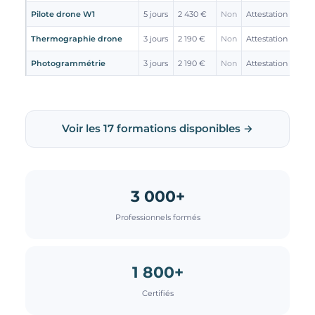
Pilote drone W1
5 jours
2 430 €
Non
Attestation
Thermographie drone
3 jours
2 190 €
Non
Attestation
Photogrammétrie
3 jours
2 190 €
Non
Attestation
Voir les 17 formations disponibles →
3 000+
Professionnels formés
1 800+
Certifiés