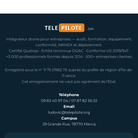
TELE
PILOTE
SAS
Intégrateur drone pour entreprises — audit, formation, équipement,
conformité, MANEX et déploiement.
Certifié Qualiopi · Entité reconnue DGAC · Conforme UE 2019/947.
+3 000 professionnels formés depuis 2014 · 500+ entreprises clientes.
Enregistré sous le n° 11 75 51962 75 auprès du préfet de région d'Île-de-
France.
Cet enregistrement ne vaut pas agrément de l'État.
Téléphone
09 83 40 97 04
/
07 87 82 56 32
Email
ludovic@telepilote.org
Campus
29 Grande Rue, 78770 Marcq