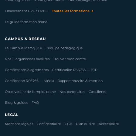
Thermographie
Photogrammétrie
Démoussage par drone
Financement CPF / OPCO
Toutes les formations →
Le guide formation drone
CAMPUS & RÉSEAU
Le Campus Marcq (78)
L'équipe pédagogique
Nos 11 organismes habilités
Trouver mon centre
Certifications & agréments
Certification RS6765 — BTP
Certification RS6766 — Média
Rapport réussite & insertion
Observatoire de l'emploi drone
Nos partenaires
Cas clients
Blog & guides
FAQ
LÉGAL
Mentions légales
Confidentialité
CGV
Plan du site
Accessibilité