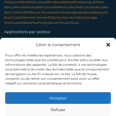
Paris
Lyon
Marseille
Toulouse
Bordeaux
Nantes
Strasbourg
Lille
Nice
Nancy
Rennes
Montpellier
Grenoble
Metz
La Rochelle
Cannes
Versailles
Saint-Denis (974)
Aix-en-Provence
Amiens
Angers
Avignon
Besançon
Brest
Caen
Clermont-Ferrand
Dijon
Le Havre
Le Mans
Limoges
Mulhouse
Orléans
Pau
Poitiers
Rouen
Toulon
Tours
Applications par secteur
Communication & contenu
Élevage & exploitation
Gérer le consentement
Événementiel & tourisme
Forêt & environnement
Infrastructures & réseaux
Patrimoine & archéologie
Photo professionnelle
Nettoyage par drone
Pour offrir les meilleures expériences, nous utilisons des
technologies telles que les cookies pour stocker et/ou accéder aux
informations des appareils. Le fait de consentir à ces technologies
nous permettra de traiter des données telles que le comportement
SUIVEZ-NOUS
de navigation ou les ID uniques sur ce site. Le fait de ne pas
consentir ou de retirer son consentement peut avoir un effet
négatif sur certaines caractéristiques et fonctions.
© 2014–2026 TELEPILOTE SAS, présidée par Bénédicte Moussier — SAS à
capital variable (5 000 € min.) — SIREN 802 594 887 — RCS Paris
La certification qualité a été délivrée au titre de la catégorie d'action suivante : ACTIONS DE
Accepter
FORMATION
NDA 11 75 51962 75 — Cet enregistrement ne vaut pas agrément de l'État
Refuser