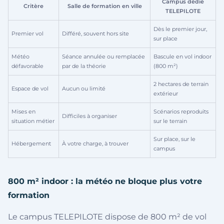
Campus dédié
Critère
Salle de formation en ville
TELEPILOTE
Dès le premier jour,
Premier vol
Différé, souvent hors site
sur place
Météo
Séance annulée ou remplacée
Bascule en vol indoor
défavorable
par de la théorie
(800 m²)
2 hectares de terrain
Espace de vol
Aucun ou limité
extérieur
Mises en
Scénarios reproduits
Difficiles à organiser
situation métier
sur le terrain
Sur place, sur le
Hébergement
À votre charge, à trouver
campus
800 m² indoor : la météo ne bloque plus votre
formation
Le campus TELEPILOTE dispose de 800 m² de vol