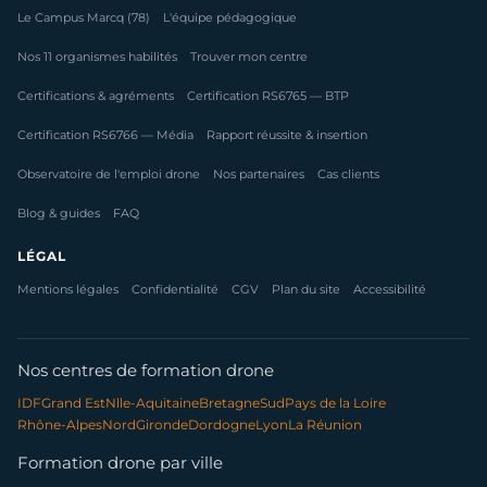
Le Campus Marcq (78)
L'équipe pédagogique
Nos 11 organismes habilités
Trouver mon centre
Certifications & agréments
Certification RS6765 — BTP
Certification RS6766 — Média
Rapport réussite & insertion
Observatoire de l'emploi drone
Nos partenaires
Cas clients
Blog & guides
FAQ
LÉGAL
Mentions légales
Confidentialité
CGV
Plan du site
Accessibilité
Nos centres de formation drone
IDF
Grand Est
Nlle-Aquitaine
Bretagne
Sud
Pays de la Loire
Rhône-Alpes
Nord
Gironde
Dordogne
Lyon
La Réunion
Formation drone par ville