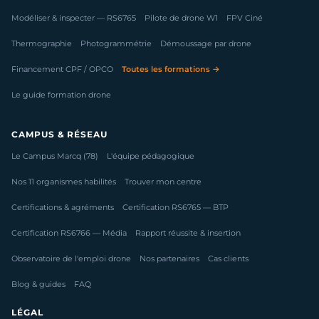
Modéliser & inspecter — RS6765
Pilote de drone W1
FPV Ciné
Thermographie
Photogrammétrie
Démoussage par drone
Financement CPF / OPCO
Toutes les formations →
Le guide formation drone
CAMPUS & RÉSEAU
Le Campus Marcq (78)
L'équipe pédagogique
Nos 11 organismes habilités
Trouver mon centre
Certifications & agréments
Certification RS6765 — BTP
Certification RS6766 — Média
Rapport réussite & insertion
Observatoire de l'emploi drone
Nos partenaires
Cas clients
Blog & guides
FAQ
LÉGAL