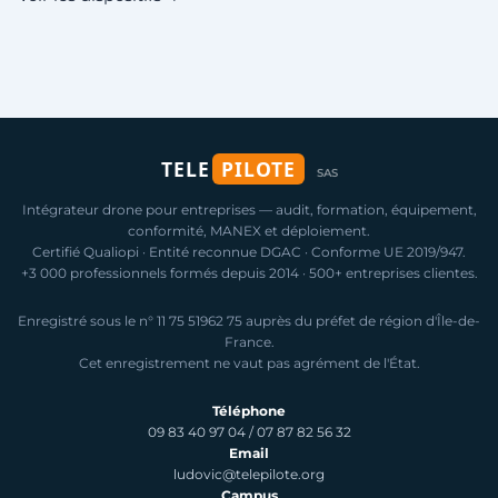
TELE
PILOTE
SAS
Intégrateur drone pour entreprises — audit, formation, équipement,
conformité, MANEX et déploiement.
Certifié Qualiopi · Entité reconnue DGAC · Conforme UE 2019/947.
+3 000 professionnels formés depuis 2014 · 500+ entreprises clientes.
Enregistré sous le n° 11 75 51962 75 auprès du préfet de région d'Île-de-
France.
Cet enregistrement ne vaut pas agrément de l'État.
Téléphone
09 83 40 97 04
/
07 87 82 56 32
Email
ludovic@telepilote.org
Campus