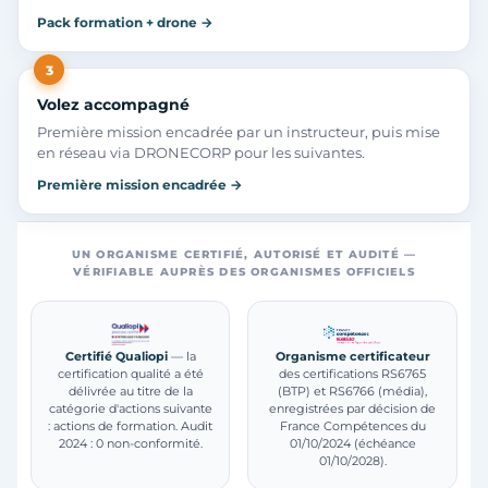
Pack formation + drone →
3
Volez accompagné
Première mission encadrée par un instructeur, puis mise
en réseau via DRONECORP pour les suivantes.
Première mission encadrée →
UN ORGANISME CERTIFIÉ, AUTORISÉ ET AUDITÉ —
VÉRIFIABLE AUPRÈS DES ORGANISMES OFFICIELS
Certifié Qualiopi
— la
Organisme certificateur
certification qualité a été
des certifications RS6765
délivrée au titre de la
(BTP) et RS6766 (média),
catégorie d'actions suivante
enregistrées par décision de
: actions de formation. Audit
France Compétences du
2024 : 0 non-conformité.
01/10/2024 (échéance
01/10/2028).