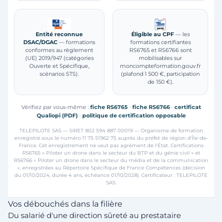
Entité reconnue
Éligible au CPF
— les
DSAC/DGAC
— formations
formations certifiantes
conformes au règlement
RS6765 et RS6766 sont
(UE) 2019/947 (catégories
mobilisables sur
Ouverte et Spécifique,
moncompteformation.gouv.fr
scénarios STS).
(plafond 1 500 €, participation
de 150 €).
Vérifiez par vous-même :
fiche RS6765
·
fiche RS6766
·
certificat
Qualiopi (PDF)
·
politique de certification opposable
TELEPILOTE SAS — SIRET 802 594 887 00019 — Organisme de formation
enregistré sous le numéro 11 75 51962 75 auprès du préfet de région d'Île-de-
France. Cet enregistrement ne vaut pas agrément de l'État. Certifications
RS6765 « Piloter un drone dans le secteur du BTP et du génie civil » et
RS6766 « Piloter un drone dans le secteur du média et de la communication
», enregistrées au Répertoire Spécifique de France Compétences (décision
du 01/10/2024, durée 4 ans, échéance 01/10/2028). Certificateur : TELEPILOTE
SAS.
Vos débouchés dans la filière
Du salarié d'une direction sûreté au prestataire