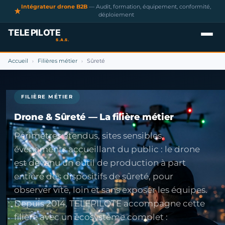
Intégrateur drone B2B
— Audit, formation, équipement, conformité,
déploiement
Accueil
Filières métier
Sûreté
›
›
FILIÈRE MÉTIER
Drone & Sûreté — La filière métier
Périmètres étendus, sites sensibles,
événements accueillant du public : le drone
est devenu un outil de production à part
entière des dispositifs de sûreté, pour
observer vite, loin et sans exposer les équipes.
Depuis 2014, TELEPILOTE accompagne cette
filière avec un écosystème complet :