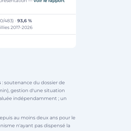
e présentation —
voir le rapport
60/483) ·
93,6 %
llies 2017-2026
s
: soutenance du dossier de
min), gestion d'une situation
évaluée indépendamment ; un
 depuis au moins deux ans pour le
anisme n'ayant pas dispensé la