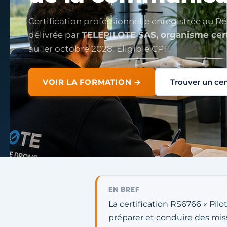
Certification professionnelle enregistrée au 
délivrée par
TELEPILOTE SAS, organisme cert
au 1er octobre 2028. Éligible CPF.
VOIR LA FORMATION →
Trouver un ce
EN BREF
La certification RS6766 « Pil
préparer et conduire des miss