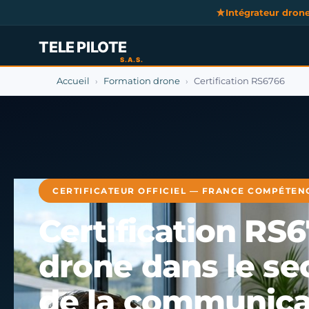
Intégrateur dron
Accueil
Formation drone
Certification RS6766
›
›
CERTIFICATEUR OFFICIEL — FRANCE COMPÉTEN
Certification RS
drone dans le se
de la communica