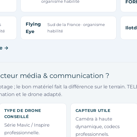
organisme habilité
FOR
Flying
s
Sud de la France · organisme
Ilot
ité
Eye
habilité
he →
secteur média & communication ?
otage ; le bon matériel fait la différence sur le terrain. 
mation et le drone adapté.
TYPE DE DRONE
CAPTEUR UTILE
CONSEILLÉ
Caméra à haute
Série Mavic / Inspire
dynamique, codecs
professionnelle.
professionnels.