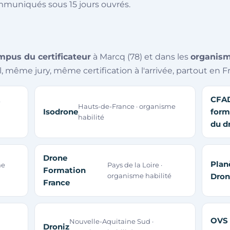
ommuniqués sous 15 jours ouvrés.
mpus du certificateur
à Marcq (78) et dans les
organism
même jury, même certification à l'arrivée, partout en F
CFAD
·
Hauts-de-France · organisme
Isodrone
form
habilité
du d
Drone
Plan
me
Pays de la Loire ·
Formation
organisme habilité
Dron
France
OVS
Nouvelle-Aquitaine Sud ·
Droniz