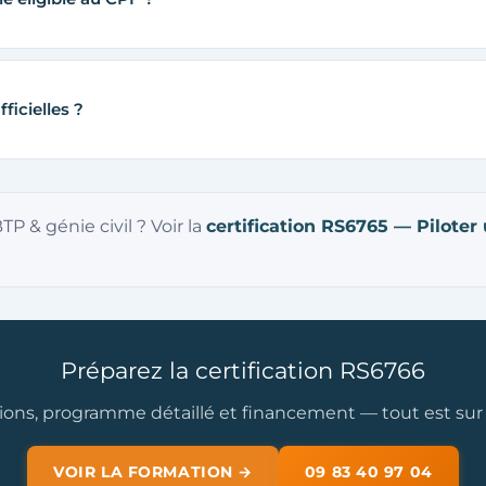
ficielles ?
P & génie civil ? Voir la
certification RS6765 — Piloter
Préparez la certification RS6766
ions, programme détaillé et financement — tout est sur l
VOIR LA FORMATION →
09 83 40 97 04