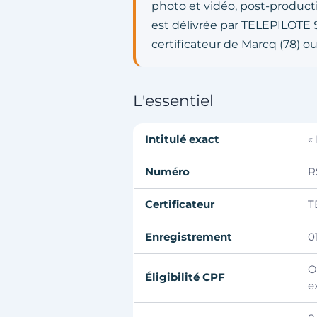
photo et vidéo, post-producti
est délivrée par TELEPILOTE 
certificateur de Marcq (78) ou
L'essentiel
Intitulé exact
«
Numéro
R
Certificateur
T
Enregistrement
0
O
Éligibilité CPF
e