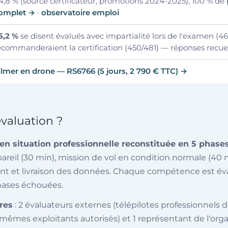
4,8 % (source certificateur, promotions 2024-2025), 100 % d
omplet →
·
observatoire emploi
5,2 %
se disent évalués avec impartialité lors de l'examen (4
ecommanderaient la certification (450/481) — réponses recuei
ilmer en drone — RS6766 (5 jours, 2 790 € TTC) →
valuation ?
en situation professionnelle reconstituée en 5 phase
ppareil (30 min), mission de vol en condition normale (40 
ment et livraison des données. Chaque compétence est 
phases échouées.
res
: 2 évaluateurs externes (télépilotes professionnels
mêmes exploitants autorisés) et 1 représentant de l'org