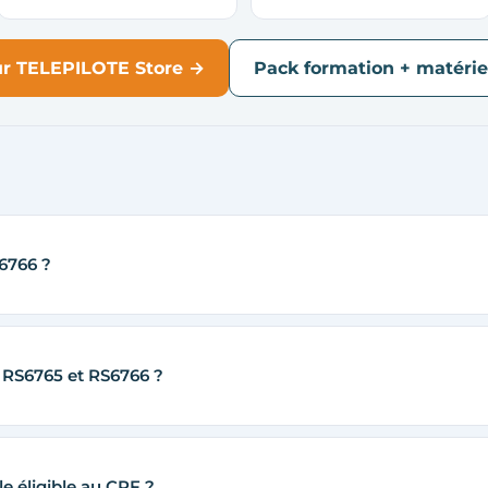
sur TELEPILOTE Store →
Pack formation + matérie
S6766 ?
e RS6765 et RS6766 ?
le éligible au CPF ?