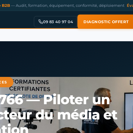
e B2B
— Audit, formation, équipement, conformité, déploiement
Év
09 83 40 97 04
DIAGNOSTIC OFFERT
CES
6766 — Piloter un
cteur du média et
tion