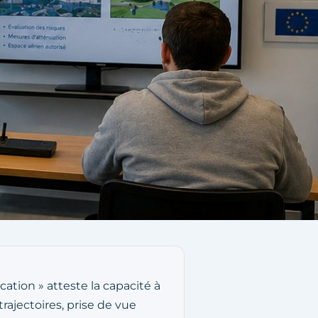
ation » atteste la capacité à
rajectoires, prise de vue