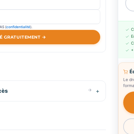
AS (
confidentialité
).
C
E
É GRATUITEMENT →
C
+
É
Le dr
forma
cès