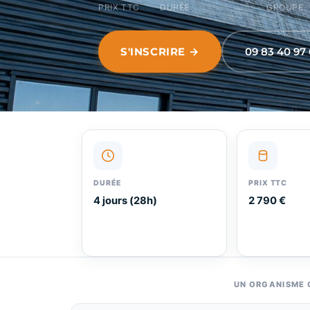
PRIX TTC
DURÉE
GROUPE
S'INSCRIRE →
09 83 40 97
DURÉE
PRIX TTC
4 jours (28h)
2 790 €
UN ORGANISME C