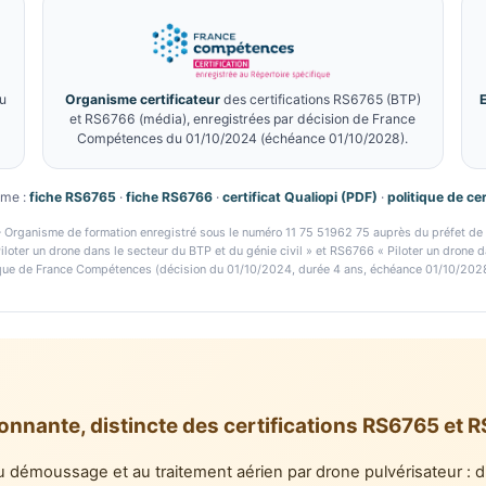
au
Organisme certificateur
des certifications RS6765 (BTP)
et RS6766 (média), enregistrées par décision de France
Compétences du 01/10/2024 (échéance 01/10/2028).
ême :
fiche RS6765
·
fiche RS6766
·
certificat Qualiopi (PDF)
·
politique de ce
nisme de formation enregistré sous le numéro 11 75 51962 75 auprès du préfet de ré
iloter un drone dans le secteur du BTP et du génie civil » et RS6766 « Piloter un drone 
ique de France Compétences (décision du 01/10/2024, durée 4 ans, échéance 01/10/2028
onnante, distincte des certifications RS6765 et 
au démoussage et au traitement aérien par drone pulvérisateur 