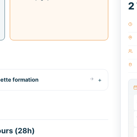
2
ette formation
ours (28h)