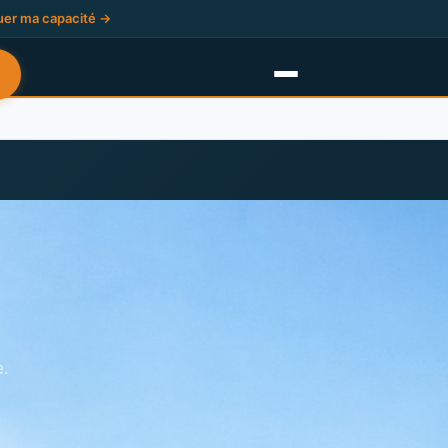
uer ma capacité →
e.