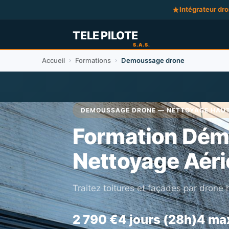
Intégrateur dr
Accueil
Formations
Demoussage drone
›
›
DEMOUSSAGE DRONE — NETTOYAGE HAUT
Formation Dém
Nettoyage Aéri
Traitez toitures et façades par drone
2 790 €
4 jours (28h)
4 ma