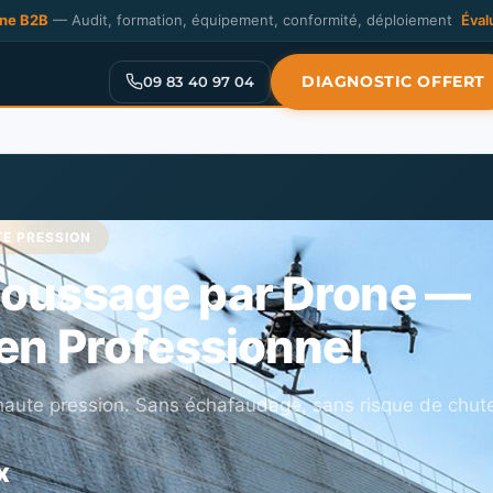
one B2B
— Audit, formation, équipement, conformité, déploiement
Éval
DIAGNOSTIC OFFERT
09 83 40 97 04
E PRESSION
oussage par Drone —
en Professionnel
 haute pression. Sans échafaudage, sans risque de chut
x