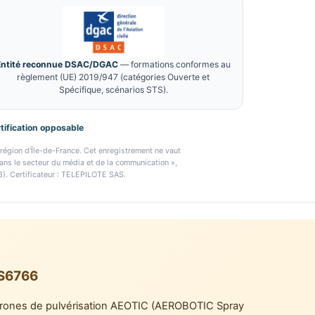
Entité reconnue DSAC/DGAC
— formations conformes au
règlement (UE) 2019/947 (catégories Ouverte et
Spécifique, scénarios STS).
rtification opposable
gion d'Île-de-France. Cet enregistrement ne vaut
dans le secteur du média et de la communication »,
). Certificateur : TELEPILOTE SAS.
RS6766
: drones de pulvérisation AEOTIC (AEROBOTIC Spray