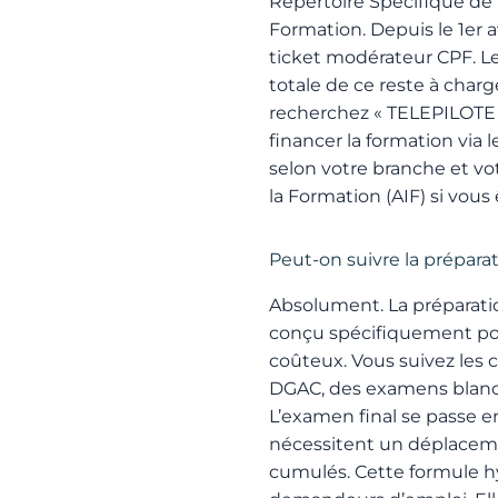
Répertoire Spécifique de
Formation. Depuis le 1er a
ticket modérateur CPF. Le
totale de ce reste à char
recherchez « TELEPILOTE »
financer la formation via
selon votre branche et vo
la Formation (AIF) si vous ê
Peut-on suivre la prépara
Absolument. La préparatio
conçu spécifiquement po
coûteux. Vous suivez les 
DGAC, des examens blancs r
L’examen final se passe en
nécessitent un déplaceme
cumulés. Cette formule h