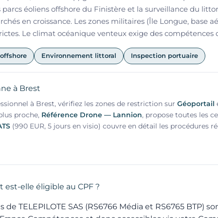
parcs éoliens offshore du Finistère et la surveillance du litto
rchés en croissance. Les zones militaires (Île Longue, base 
trictes. Le climat océanique venteux exige des compétences d
 offshore
Environnement littoral
Inspection portuaire
ne à Brest
sionnel à Brest, vérifiez les zones de restriction sur
Géoportail
e
 plus proche,
Référence Drone — Lannion
, propose toutes les c
ATS
(990 EUR, 5 jours en visio) couvre en détail les procédures r
 est-elle éligible au CPF ?
ions de TELEPILOTE SAS (RS6766 Média et RS6765 BTP) so