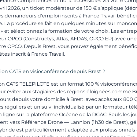
 France Compétences et donc accessibles via votre Com
vril 2026, un ticket modérateur de 150 € s’applique (décr
s demandeurs d’emploi inscrits à France Travail bénéfic
ge. La procédure se fait en quelques minutes sur
moncomp
 et sélectionnez la formation de votre choix. Les entr
 leur OPCO (Constructys, Atlas, AFDAS, OPCO EP) avec une
tre OPCO. Depuis Brest, vous pouvez également bénéficie
tes inscrit à France Travail.
tion CATS en visioconférence depuis Brest ?
n CATS TELEPILOTE est un format 100 % visioconférence 
ur éviter aux stagiaires des régions éloignées comme
cours depuis votre domicile à Brest, avec accès aux 800 Q
éguliers et un suivi individualisé par un formateur télép
 ligne sur la plateforme Océane de la DGAC. Seuls les jou
nt vers Référence Drone — Lannion (1h30 de Brest), gén
ybride est particulièrement adaptée aux professionnels 