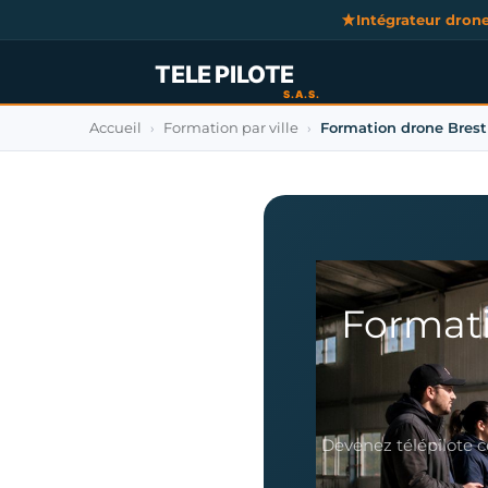
Intégrateur dron
Accueil
Formation par ville
Formation drone Brest
›
›
Formati
Devenez télépilote c