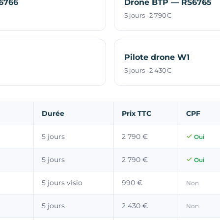
6766
Drone BTP — RS6765
5 jours · 2 790€
Pilote drone W1
5 jours · 2 430€
Durée
Prix TTC
CPF
5 jours
2 790 €
Oui
5 jours
2 790 €
Oui
5 jours visio
990 €
Non
5 jours
2 430 €
Non