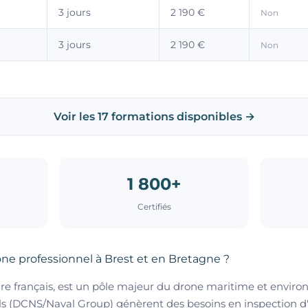
3 jours
2 190 €
Non
3 jours
2 190 €
Non
Voir les 17 formations disponibles →
1 800+
Certifiés
ne professionnel à Brest et en Bretagne ?
ire français, est un pôle majeur du drone maritime et environ
s (DCNS/Naval Group) génèrent des besoins en inspection d'i