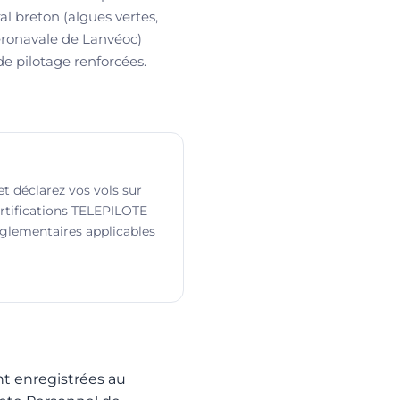
ral breton (algues vertes,
aéronavale de Lanvéoc)
e pilotage renforcées.
t déclarez vos vols sur
ertifications TELEPILOTE
églementaires applicables
nt enregistrées au