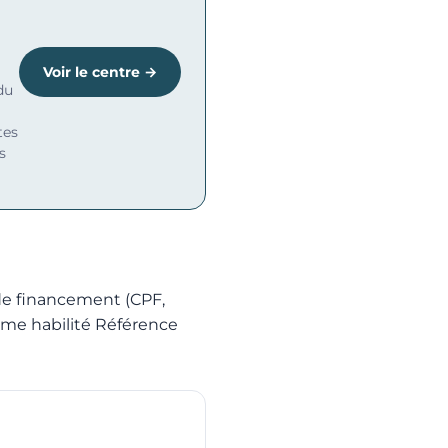
Voir le centre →
du
tes
s
 de financement (CPF,
isme habilité Référence