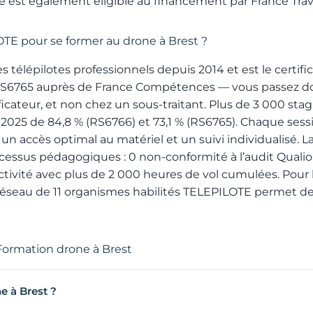
 est également éligible au financement par France Travai
OTE pour se former au drone à Brest ?
télépilotes professionnels depuis 2014 et est le certific
t RS6765 auprès de France Compétences — vous passez d
icateur, et non chez un sous-traitant. Plus de 3 000 stag
2025 de 84,8 % (RS6766) et 73,1 % (RS6765). Chaque sessi
 un accès optimal au matériel et un suivi individualisé. La
rocessus pédagogiques : 0 non-conformité à l’audit Quali
ctivité avec plus de 2 000 heures de vol cumulées. Pour l
 réseau de 11 organismes habilités TELEPILOTE permet de s
Formation drone à Brest
e à Brest ?