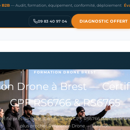
e B2B
— Audit, formation, équipement, conformité, déploiement
Év
DIAGNOSTIC OFFERT
09 83 40 97 04
FORMATION DRONE BREST
on Drone à Brest — Certif
CPF RS6766 & RS6765
ertifié près de Brest. Certifications CPF RS6766 (Média) et RS
plus proche : Référence Drone — Lannion.