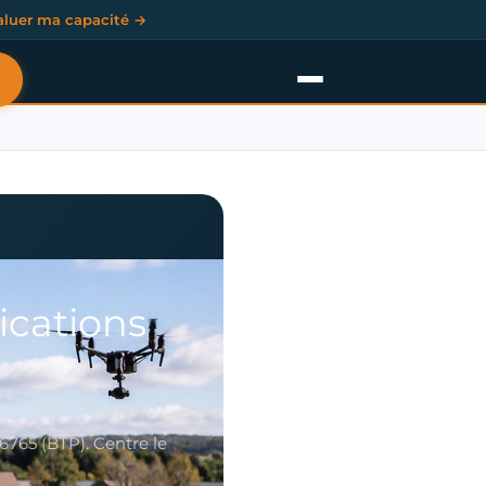
aluer ma capacité →
ications
6765 (BTP). Centre le