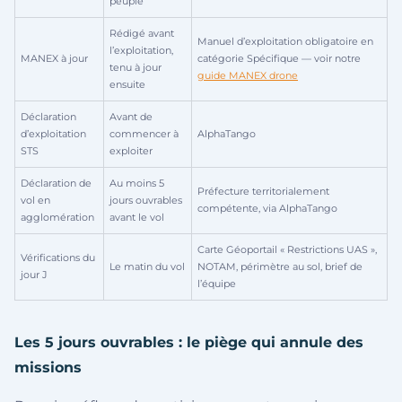
peuplé
Rédigé avant
Manuel d’exploitation obligatoire en
l’exploitation,
MANEX à jour
catégorie Spécifique — voir notre
tenu à jour
guide MANEX drone
ensuite
Déclaration
Avant de
d’exploitation
commencer à
AlphaTango
STS
exploiter
Déclaration de
Au moins 5
Préfecture territorialement
vol en
jours ouvrables
compétente, via AlphaTango
agglomération
avant le vol
Carte Géoportail « Restrictions UAS »,
Vérifications du
Le matin du vol
NOTAM, périmètre au sol, brief de
jour J
l’équipe
Les 5 jours ouvrables : le piège qui annule des
missions