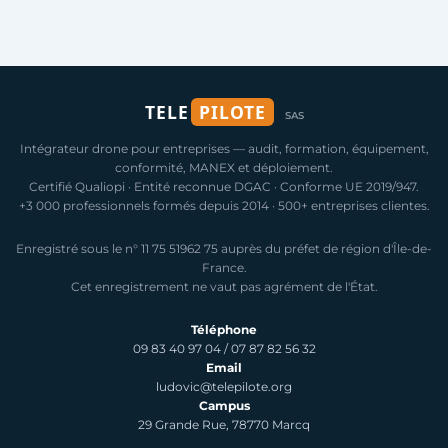
TELE
PILOTE
SAS
Intégrateur drone pour entreprises — audit, formation, équipement,
conformité, MANEX et déploiement.
Certifié Qualiopi · Entité reconnue DGAC · Conforme UE 2019/947.
+3 000 professionnels formés depuis 2014 · 500+ entreprises clientes.
Enregistré sous le n° 11 75 51962 75 auprès du préfet de région d'Île-de-
France.
Cet enregistrement ne vaut pas agrément de l'État.
Téléphone
09 83 40 97 04
/
07 87 82 56 32
Email
ludovic@telepilote.org
Campus
29 Grande Rue, 78770 Marcq