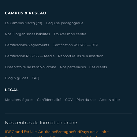
CAMPUS & RÉSEAU
Le Campus Marcq (78)
L'équipe pédagogique
Nos 11 organismes habilités
Trouver mon centre
Certifications & agréments
Certification RS6765 — BTP
Certification RS6766 — Média
Rapport réussite & insertion
Observatoire de l'emploi drone
Nos partenaires
Cas clients
Blog & guides
FAQ
LÉGAL
Mentions légales
Confidentialité
CGV
Plan du site
Accessibilité
Nos centres de formation drone
IDF
Grand Est
Nlle-Aquitaine
Bretagne
Sud
Pays de la Loire