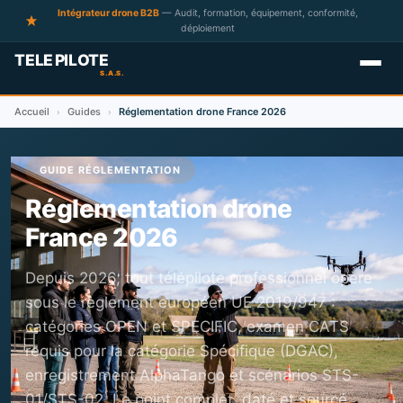
Intégrateur drone B2B
— Audit, formation, équipement, conformité,
déploiement
Accueil
Guides
Réglementation drone France 2026
›
›
GUIDE RÉGLEMENTATION
Réglementation drone
France 2026
Depuis 2026, tout télépilote professionnel opère
sous le règlement européen UE 2019/947 :
catégories OPEN et SPECIFIC, examen CATS
requis pour la catégorie Spécifique (DGAC),
enregistrement AlphaTango et scénarios STS-
01/STS-02. Le point complet, daté et sourcé.