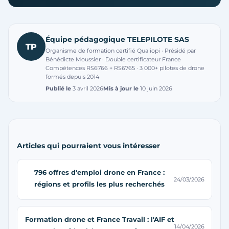
Équipe pédagogique TELEPILOTE SAS
TP
Organisme de formation certifié Qualiopi · Présidé par
Bénédicte Moussier · Double certificateur France
Compétences RS6766 + RS6765 · 3 000+ pilotes de drone
formés depuis 2014
Publié le
3 avril 2026
Mis à jour le
10 juin 2026
Articles qui pourraient vous intéresser
796 offres d'emploi drone en France :
24/03/2026
régions et profils les plus recherchés
Formation drone et France Travail : l'AIF et
14/04/2026