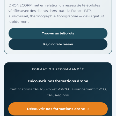
DRONECORP met en relation un réseau de télépilotes
vérifiés avec des clients dans toute la France. BTP,
audiovisuel, thermographie, topographie — devis gratuit
rapidement.
Trouver un télépilote
Rejoindre le réseau
FORMATION RECOMMANDÉE
Découvrir nos formations drone
Certifications CPF RS6765 et RS6766. Financement OPCO,
CPF, Régions.
Découvrir nos formations drone →