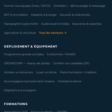
Former vos équipes (intra / OPCO)
Entretien — démoussage & nettoyage
BTP & immobilier
Industrie & énergie
Sécurité & collectivités
Topographie & géomètre
Audiovisuel & média
Assurance & expertise
Agriculture & viticulture
Tous les secteurs →
DÉPLOIEMENT & ÉQUIPEMENT
Programme grands comptes
Conformité / MANEX
DRONECORP — réseau de pilotes
Certifier vos candidats (OF)
Acheter un drone pro
Louer un drone
Packs formation + matériel
Accompagnement première mission
Prestations drone
Déploiement européen
FORMATIONS
Préparation CATS
Filmer en drone — RS6766