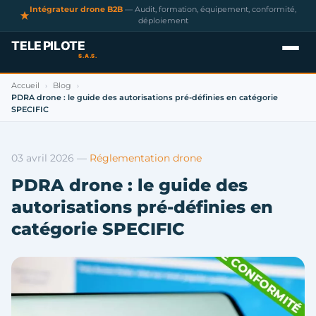
Intégrateur drone B2B
— Audit, formation, équipement, conformité,
déploiement
Accueil
Blog
›
›
PDRA drone : le guide des autorisations pré-définies en catégorie
SPECIFIC
03 avril 2026
—
Réglementation drone
PDRA drone : le guide des
autorisations pré-définies en
catégorie SPECIFIC