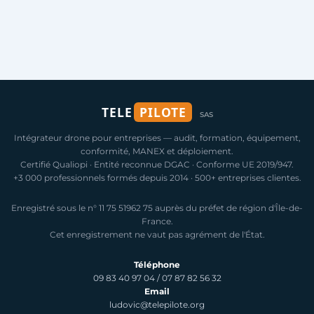
TELE
PILOTE
SAS
Intégrateur drone pour entreprises — audit, formation, équipement,
conformité, MANEX et déploiement.
Certifié Qualiopi · Entité reconnue DGAC · Conforme UE 2019/947.
+3 000 professionnels formés depuis 2014 · 500+ entreprises clientes.
Enregistré sous le n° 11 75 51962 75 auprès du préfet de région d'Île-de-
France.
Cet enregistrement ne vaut pas agrément de l'État.
Téléphone
09 83 40 97 04
/
07 87 82 56 32
Email
ludovic@telepilote.org