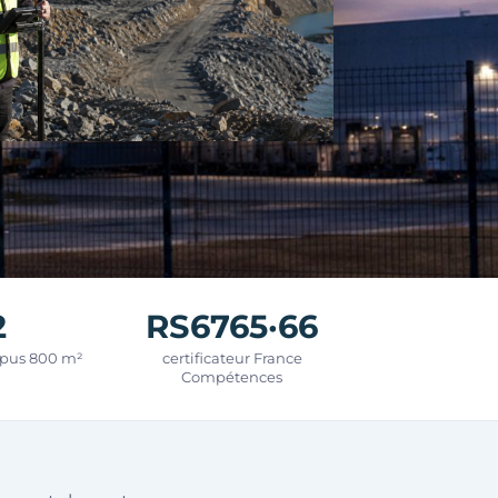
2
RS6765·66
mpus 800 m²
certificateur France
Compétences