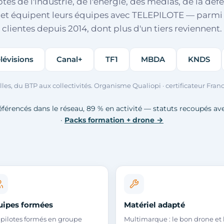
s de l'industrie, de l'énergie, des médias, de la déf
 et équipent leurs équipes avec TELEPILOTE — parmi 
clientes depuis 2014, dont plus d'un tiers reviennent.
Canal+
TF1
MBDA
KNDS
Aptiv
illes, du BTP aux collectivités. Organisme Qualiopi · certificateur F
référencés dans le réseau, 89 % en activité — statuts recoupés avec
·
Packs formation + drone →
uipes formées
Matériel adapté
 pilotes formés en groupe
Multimarque : le bon drone et 