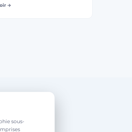
oir →
phie sous-
 emprises