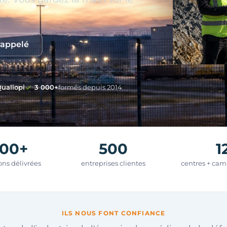
rappelé
ualiopi
3 000+
formés depuis 2014
800+
500
1
ions délivrées
entreprises clientes
centres + ca
ILS NOUS FONT CONFIANCE