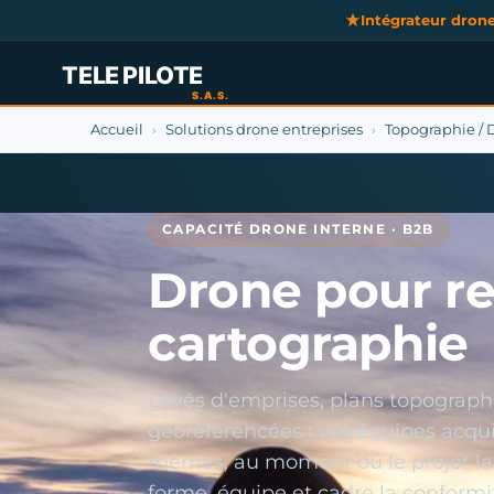
Intégrateur dron
Accueil
Solutions drone entreprises
Topographie / 
›
›
CAPACITÉ DRONE INTERNE · B2B
Drone pour re
cartographie
Levés d'emprises, plans topograph
géoréférencées : vos équipes acqui
mêmes, au moment où le projet l
forme, équipe et cadre la conformi