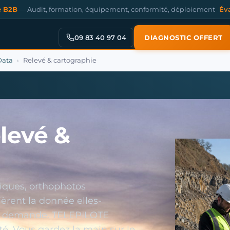
e B2B
— Audit, formation, équipement, conformité, déploiement
Év
09 83 40 97 04
DIAGNOSTIC OFFERT
Data
Relevé & cartographie
›
levé &
iques, orthophotos
èrent la donnée elles-
a demande. TELEPILOTE
té. Vous gardez la main sur le