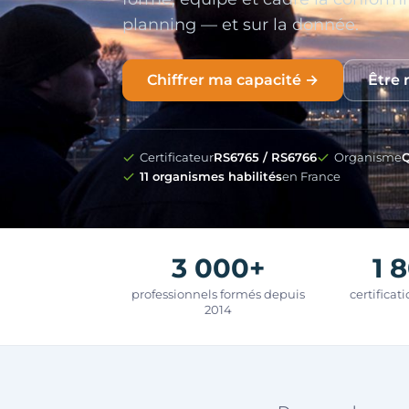
planning — et sur la donnée.
Chiffrer ma capacité →
Être 
Certificateur
RS6765 / RS6766
Organisme
Q
11 organismes habilités
en France
3 000+
1 
professionnels formés depuis
certificat
2014