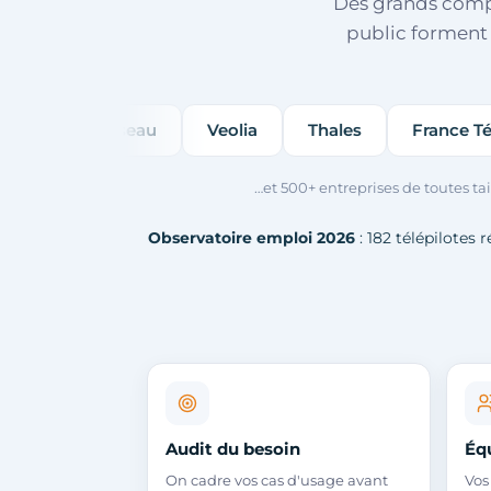
Des grands compte
public forment
 Réseau
Veolia
Thales
France Télévisions
…et 500+ entreprises de toutes ta
Observatoire emploi 2026
: 182 télépilotes 
Audit du besoin
Éq
On cadre vos cas d'usage avant
Vos