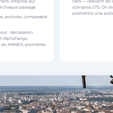
ement, emprise qui
tiers — relèvent de 
 à chaque passage.
scénarios STS. On st
promettre une autor
ée, archivée, comparable
ut : déclaration
nt AlphaTango,
n du MANEX, premières