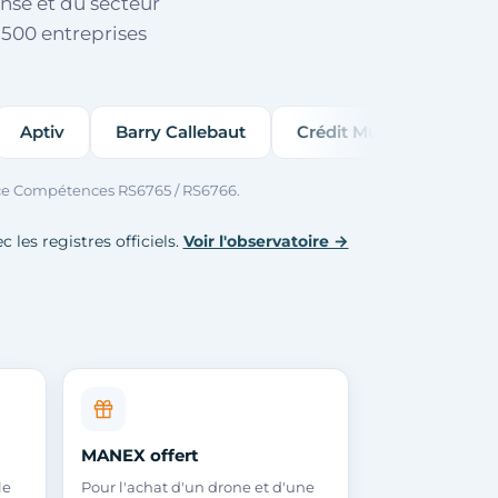
ense et du secteur
500 entreprises
Barry Callebaut
Crédit Mutuel
Axéréal
H
rance Compétences RS6765 / RS6766.
 les registres officiels.
Voir l'observatoire →
MANEX offert
le
Pour l'achat d'un drone et d'une