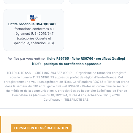
Entité reconnue DSAC/DGAC
—
formations conformes au
règlement (UE) 2019/947
(catégories Ouverte et
Spécifique, scénarios STS).
Vérifiez par vous-même :
fiche RS6765
·
fiche RS6766
·
certificat Qualiopi
(PDF)
·
politique de certification opposable
TELEPILOTE SAS — SIRET 802 594 887 00019 — Organisme de formation enregistré
sous le numéro 11 75 51962 75 auprès du préfet de région d'Île-de-France. Cet
enregistrement ne vaut pas agrément de l'État. Certifications RS6765 « Piloter un drone
dans le secteur du BTP et du génie civil » et RS6766 « Piloter un drone dans le secteur
du média et de la communication », enregistrées au Répertoire Spécifique de France
Compétences (décision du 01/10/2024, durée 4 ans, échéance 01/10/2028).
Certificateur : TELEPILOTE SAS.
FORMATION DE SPÉCIALISATION