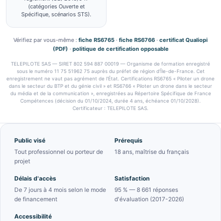
(catégories Ouverte et
Spécifique, scénarios STS).
Vérifiez par vous-même :
fiche RS6765
·
fiche RS6766
·
certificat Qualiopi
(PDF)
·
politique de certification opposable
TELEPILOTE SAS — SIRET 802 594 887 00019 — Organisme de formation enregistré
sous le numéro 11 75 51962 75 auprès du préfet de région d'Île-de-France. Cet
enregistrement ne vaut pas agrément de l'État. Certifications RS6765 « Piloter un drone
dans le secteur du BTP et du génie civil » et RS6766 « Piloter un drone dans le secteur
du média et de la communication », enregistrées au Répertoire Spécifique de France
Compétences (décision du 01/10/2024, durée 4 ans, échéance 01/10/2028).
Certificateur : TELEPILOTE SAS.
Public visé
Prérequis
Tout professionnel ou porteur de
18 ans, maîtrise du français
projet
Délais d'accès
Satisfaction
De 7 jours à 4 mois selon le mode
95 % — 8 661 réponses
de financement
d'évaluation (2017-2026)
Accessibilité