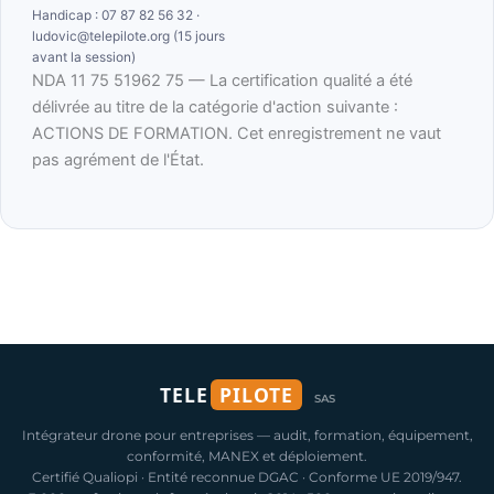
Handicap : 07 87 82 56 32 ·
ludovic@telepilote.org (15 jours
avant la session)
NDA 11 75 51962 75 — La certification qualité a été
délivrée au titre de la catégorie d'action suivante :
ACTIONS DE FORMATION. Cet enregistrement ne vaut
pas agrément de l'État.
TELE
PILOTE
SAS
Intégrateur drone pour entreprises — audit, formation, équipement,
conformité, MANEX et déploiement.
Certifié Qualiopi · Entité reconnue DGAC · Conforme UE 2019/947.