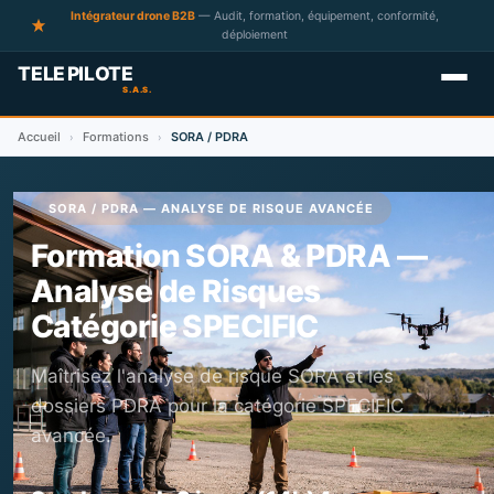
Intégrateur drone B2B
— Audit, formation, équipement, conformité,
déploiement
Accueil
Formations
SORA / PDRA
›
›
SORA / PDRA — ANALYSE DE RISQUE AVANCÉE
Formation SORA & PDRA —
Analyse de Risques
Catégorie SPECIFIC
Maîtrisez l'analyse de risque SORA et les
dossiers PDRA pour la catégorie SPECIFIC
avancée.