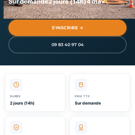
Sur demande
2 jours (14h)
4 max
PRIX TTC
DURÉE
GROUPE
S'INSCRIRE →
09 83 40 97 04
DURÉE
PRIX TTC
2 jours (14h)
Sur demande