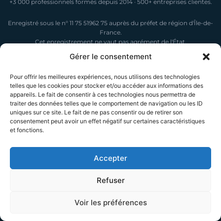
+3 000 professionnels formés depuis 2014 · 500+ entreprises clientes.
Enregistré sous le n° 11 75 51962 75 auprès du préfet de région d'Île-de-
France.
Cet enregistrement ne vaut pas agrément de l'État.
Gérer le consentement
Téléphone
09 83 40 97 04
/
07 87 82 56 32
Pour offrir les meilleures expériences, nous utilisons des technologies
Email
telles que les cookies pour stocker et/ou accéder aux informations des
ludovic@telepilote.org
appareils. Le fait de consentir à ces technologies nous permettra de
Campus
traiter des données telles que le comportement de navigation ou les ID
29 Grande Rue, 78770 Marcq
uniques sur ce site. Le fait de ne pas consentir ou de retirer son
consentement peut avoir un effet négatif sur certaines caractéristiques
et fonctions.
Demande d'information
Réponse rapide. Sans engagement.
Accepter
Refuser
NOUS CONTACTER
Voir les préférences
Appeler
Diagnostic