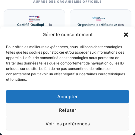
AUPRÈS DES ORGANISMES OFFICIELS
Certifié Qualiopi
— la
Organisme certificateur
des
certification qualité a été délivrée
certifications RS6765 (BTP) et
Gérer le consentement
au titre de la catégorie d'actions
RS6766 (média), enregistrées par
suivante : actions de formation.
décision de France Compétences
Audit 2024 : 0 non-conformité.
du 01/10/2024 (échéance
Pour offrir les meilleures expériences, nous utilisons des technologies
01/10/2028).
telles que les cookies pour stocker et/ou accéder aux informations des
appareils. Le fait de consentir à ces technologies nous permettra de
traiter des données telles que le comportement de navigation ou les ID
uniques sur ce site. Le fait de ne pas consentir ou de retirer son
consentement peut avoir un effet négatif sur certaines caractéristiques
Entité reconnue DSAC/DGAC
—
Éligible au CPF
— les formations
et fonctions.
formations conformes au
certifiantes RS6765 et RS6766
règlement (UE) 2019/947
sont mobilisables sur
(catégories Ouverte et
moncompteformation.gouv.fr
Accepter
Spécifique, scénarios STS).
(plafond 1 500 €, participation de
150 €).
Refuser
Vérifiez par vous-même :
fiche RS6765
·
fiche RS6766
·
certificat Qualiopi
(PDF)
·
politique de certification opposable
Voir les préférences
Appeler
Diagnostic
TELEPILOTE SAS — SIRET 802 594 887 00019 — Organisme de formation enregistré