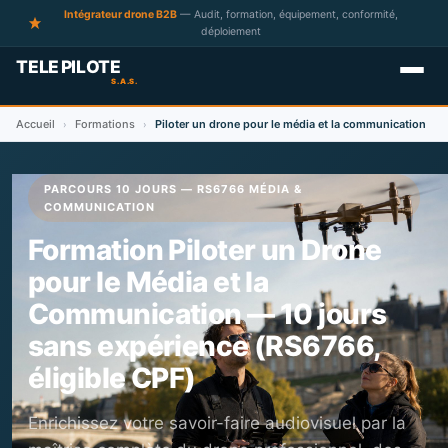
Intégrateur drone B2B
— Audit, formation, équipement, conformité,
déploiement
Accueil
Formations
Piloter un drone pour le média et la communication
›
›
PARCOURS 10 JOURS — RS6766 MÉDIA &
COMMUNICATION
Formation Piloter un Drone
pour le Média et la
Communication — 10 jours
sans expérience (RS6766,
éligible CPF)
Enrichissez votre savoir-faire audiovisuel par la