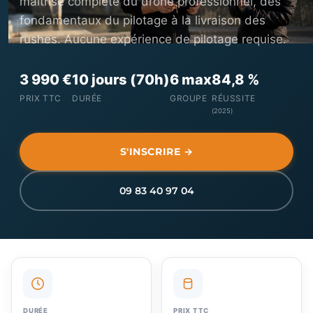
maîtrise complète du drone professionnel, des
fondamentaux du pilotage à la livraison des
rushes. Aucune expérience de pilotage requise.
3 990 €
10 jours (70h)
6 max
84,8 %
PRIX TTC
DURÉE
GROUPE
RÉUSSITE
(2025)
S'INSCRIRE →
09 83 40 97 04
DURÉE
PRIX TTC