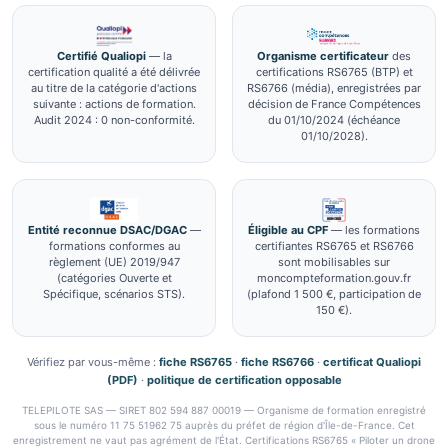
Certifié Qualiopi
— la
Organisme certificateur
des
certification qualité a été délivrée
certifications RS6765 (BTP) et
au titre de la catégorie d'actions
RS6766 (média), enregistrées par
suivante : actions de formation.
décision de France Compétences
Audit 2024 : 0 non-conformité.
du 01/10/2024 (échéance
01/10/2028).
Entité reconnue DSAC/DGAC
—
Éligible au CPF
— les formations
formations conformes au
certifiantes RS6765 et RS6766
règlement (UE) 2019/947
sont mobilisables sur
(catégories Ouverte et
moncompteformation.gouv.fr
Spécifique, scénarios STS).
(plafond 1 500 €, participation de
150 €).
Vérifiez par vous-même :
fiche RS6765
·
fiche RS6766
·
certificat Qualiopi
(PDF)
·
politique de certification opposable
TELEPILOTE SAS — SIRET 802 594 887 00019 — Organisme de formation enregistré
sous le numéro 11 75 51962 75 auprès du préfet de région d'Île-de-France. Cet
enregistrement ne vaut pas agrément de l'État. Certifications RS6765 « Piloter un drone