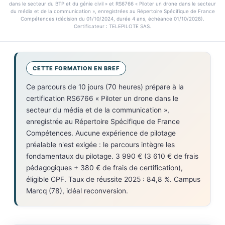
dans le secteur du BTP et du génie civil » et RS6766 « Piloter un drone dans le secteur
du média et de la communication », enregistrées au Répertoire Spécifique de France
Compétences (décision du 01/10/2024, durée 4 ans, échéance 01/10/2028).
Certificateur : TELEPILOTE SAS.
CETTE FORMATION EN BREF
Ce parcours de 10 jours (70 heures) prépare à la
certification RS6766 « Piloter un drone dans le
secteur du média et de la communication »,
enregistrée au Répertoire Spécifique de France
Compétences. Aucune expérience de pilotage
préalable n'est exigée : le parcours intègre les
fondamentaux du pilotage. 3 990 € (3 610 € de frais
pédagogiques + 380 € de frais de certification),
éligible CPF. Taux de réussite 2025 : 84,8 %. Campus
Marcq (78), idéal reconversion.