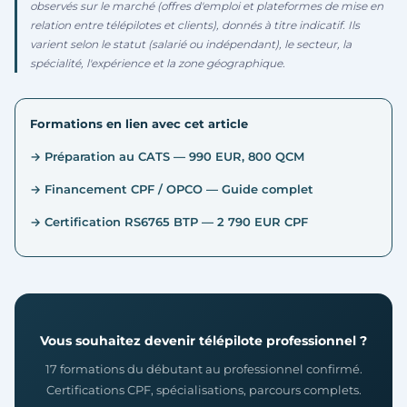
observés sur le marché (offres d'emploi et plateformes de mise en
relation entre télépilotes et clients), donnés à titre indicatif. Ils
varient selon le statut (salarié ou indépendant), le secteur, la
spécialité, l'expérience et la zone géographique.
Formations en lien avec cet article
→ Préparation au CATS — 990 EUR, 800 QCM
→ Financement CPF / OPCO — Guide complet
→ Certification RS6765 BTP — 2 790 EUR CPF
Vous souhaitez devenir télépilote professionnel ?
17 formations du débutant au professionnel confirmé.
Certifications CPF, spécialisations, parcours complets.