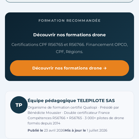
FORMATION RECOMMANDÉE
Découvrir nos formations drone
Certifications CPF RS6765 et RS6766. Financement OPCO,
CPF, Régions.
Découvrir nos formations drone →
Équipe pédagogique TELEPILOTE SAS
TP
Organisme de formation certifié Qualiopi · Présidé par
Bénédicte Moussier · Double certificateur France
Compétences RS6766 + RS6765 · 3 000+ pilotes de drone
formés depuis 2014
Publié le
23 avril 2026
Mis à jour le
1 juillet 2026