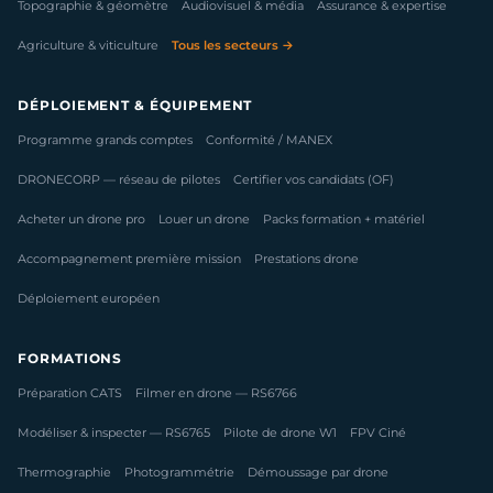
Topographie & géomètre
Audiovisuel & média
Assurance & expertise
Agriculture & viticulture
Tous les secteurs →
DÉPLOIEMENT & ÉQUIPEMENT
Programme grands comptes
Conformité / MANEX
DRONECORP — réseau de pilotes
Certifier vos candidats (OF)
Acheter un drone pro
Louer un drone
Packs formation + matériel
Accompagnement première mission
Prestations drone
Déploiement européen
FORMATIONS
Préparation CATS
Filmer en drone — RS6766
Modéliser & inspecter — RS6765
Pilote de drone W1
FPV Ciné
Thermographie
Photogrammétrie
Démoussage par drone