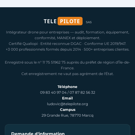
TELE
PILOTE
SAS
Intégrateur drone pour entreprises — audit, formation, équipement,
conformité, MANEX et déploiement.
Certifié Qualiopi · Entité reconnue DGAC · Conforme UE 2019/947.
+3 000 professionnels formés depuis 2014 · 500+ entreprises clientes.
Enregistré sous le n° 11 75 51962 75 auprès du préfet de région d'Île-de-
France.
Cet enregistrement ne vaut pas agrément de l'État.
Téléphone
09 83 40 97 04
/
07 87 82 56 32
Email
ludovic@telepilote.org
Campus
29 Grande Rue, 78770 Marcq
Demande d'information