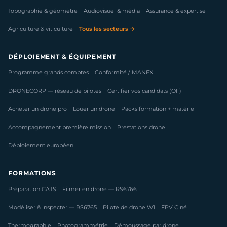
Topographie & géomètre
Audiovisuel & média
Assurance & expertise
Agriculture & viticulture
Tous les secteurs →
DÉPLOIEMENT & ÉQUIPEMENT
Programme grands comptes
Conformité / MANEX
DRONECORP — réseau de pilotes
Certifier vos candidats (OF)
Acheter un drone pro
Louer un drone
Packs formation + matériel
Accompagnement première mission
Prestations drone
Déploiement européen
FORMATIONS
Préparation CATS
Filmer en drone — RS6766
Modéliser & inspecter — RS6765
Pilote de drone W1
FPV Ciné
Thermographie
Photogrammétrie
Démoussage par drone