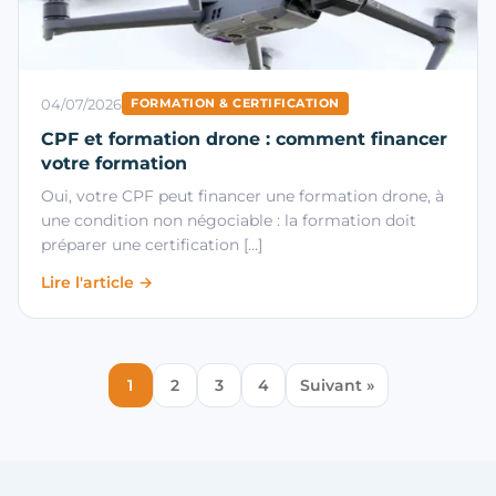
04/07/2026
FORMATION & CERTIFICATION
CPF et formation drone : comment financer
votre formation
Oui, votre CPF peut financer une formation drone, à
une condition non négociable : la formation doit
préparer une certification […]
Lire l'article →
1
2
3
4
Suivant »