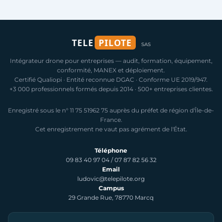
TELE
PILOTE
SAS
Intégrateur drone pour entreprises — audit, formation, équipement,
conformité, MANEX et déploiement.
Certifié Qualiopi · Entité reconnue DGAC · Conforme UE 2019/947.
+3 000 professionnels formés depuis 2014 · 500+ entreprises clientes.
Enregistré sous le n° 11 75 51962 75 auprès du préfet de région d'Île-de-
France.
Cet enregistrement ne vaut pas agrément de l'État.
Téléphone
09 83 40 97 04
/
07 87 82 56 32
Email
ludovic@telepilote.org
Campus
29 Grande Rue, 78770 Marcq