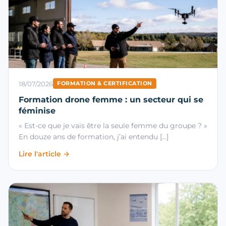
18/07/2026
FORMATION & CERTIFICATION
Formation drone femme : un secteur qui se
féminise
« Est-ce que je vais être la seule femme du groupe ? »
En douze ans de formation, j’ai entendu […]
Lire l'article →