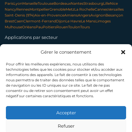
Paris
Lyon
Marseille
Toulouse
Bordeaux
Nantes
Strasbourg
Lille
Nice
Nancy
Rennes
Montpellier
Grenoble
Metz
La Rochelle
Cannes
Versailles
Saint-Denis (974)
Aix-en-Provence
Amiens
Angers
Avignon
Besançon
Brest
Caen
Clermont-Ferrand
Dijon
Le Havre
Le Mans
Limoges
Mulhouse
Orléans
Pau
Poitiers
Rouen
Toulon
Tours
Applications par secteur
Communication & contenu
Élevage & exploitation
Gérer le consentement
Événementiel & tourisme
Forêt & environnement
Infrastructures & réseaux
Patrimoine & archéologie
Photo professionnelle
Nettoyage par drone
Pour offrir les meilleures expériences, nous utilisons des
technologies telles que les cookies pour stocker et/ou accéder aux
informations des appareils. Le fait de consentir à ces technologies
nous permettra de traiter des données telles que le comportement
SUIVEZ-NOUS
de navigation ou les ID uniques sur ce site. Le fait de ne pas
consentir ou de retirer son consentement peut avoir un effet
négatif sur certaines caractéristiques et fonctions.
© 2014–2026 TELEPILOTE SAS, présidée par Bénédicte Moussier — SAS à
capital variable (5 000 € min.) — SIREN 802 594 887 — RCS Paris
La certification qualité a été délivrée au titre de la catégorie d'action suivante : ACTIONS DE
Accepter
FORMATION
NDA 11 75 51962 75 — Cet enregistrement ne vaut pas agrément de l'État
Refuser