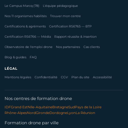
Le Campus Marcq (78)
L'équipe pédagogique
Nos 11 organismes habilités
Trouver mon centre
Certifications & agréments
Certification RS6765 — BTP
Certification RS6766 — Média
Rapport réussite & insertion
Observatoire de l'emploi drone
Nos partenaires
Cas clients
Blog & guides
FAQ
LÉGAL
Mentions légales
Confidentialité
CGV
Plan du site
Accessibilité
Nos centres de formation drone
IDF
Grand Est
Nlle-Aquitaine
Bretagne
Sud
Pays de la Loire
Rhône-Alpes
Nord
Gironde
Dordogne
Lyon
La Réunion
Formation drone par ville