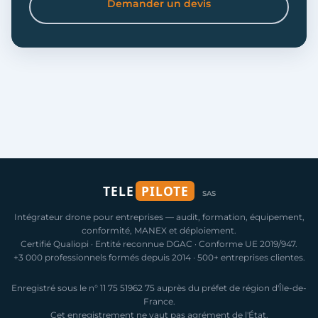
Demander un devis
TELE
PILOTE
SAS
Intégrateur drone pour entreprises — audit, formation, équipement,
conformité, MANEX et déploiement.
Certifié Qualiopi · Entité reconnue DGAC · Conforme UE 2019/947.
+3 000 professionnels formés depuis 2014 · 500+ entreprises clientes.
Enregistré sous le n° 11 75 51962 75 auprès du préfet de région d'Île-de-
France.
Cet enregistrement ne vaut pas agrément de l'État.