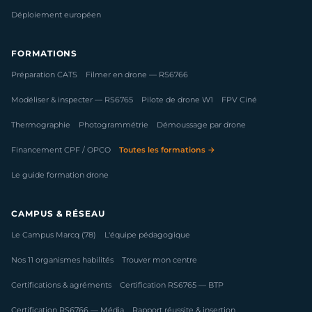
Déploiement européen
FORMATIONS
Préparation CATS
Filmer en drone — RS6766
Modéliser & inspecter — RS6765
Pilote de drone W1
FPV Ciné
Thermographie
Photogrammétrie
Démoussage par drone
Financement CPF / OPCO
Toutes les formations →
Le guide formation drone
CAMPUS & RÉSEAU
Le Campus Marcq (78)
L'équipe pédagogique
Nos 11 organismes habilités
Trouver mon centre
Certifications & agréments
Certification RS6765 — BTP
Certification RS6766 — Média
Rapport réussite & insertion