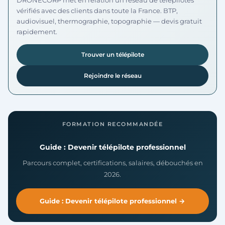
DRONECORP met en relation un réseau de télépilotes
vérifiés avec des clients dans toute la France. BTP,
audiovisuel, thermographie, topographie — devis gratuit
rapidement.
Trouver un télépilote
Rejoindre le réseau
FORMATION RECOMMANDÉE
Guide : Devenir télépilote professionnel
Parcours complet, certifications, salaires, débouchés en
2026.
Guide : Devenir télépilote professionnel →