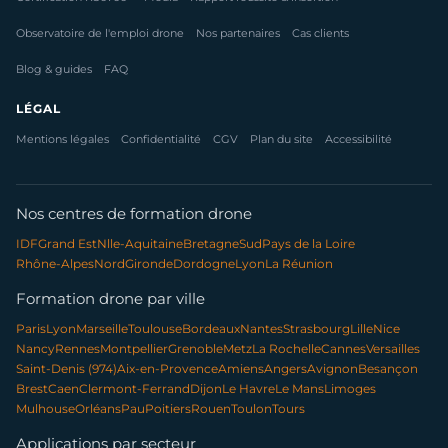
Observatoire de l'emploi drone
Nos partenaires
Cas clients
Blog & guides
FAQ
LÉGAL
Mentions légales
Confidentialité
CGV
Plan du site
Accessibilité
Nos centres de formation drone
IDF
Grand Est
Nlle-Aquitaine
Bretagne
Sud
Pays de la Loire
Rhône-Alpes
Nord
Gironde
Dordogne
Lyon
La Réunion
Formation drone par ville
Paris
Lyon
Marseille
Toulouse
Bordeaux
Nantes
Strasbourg
Lille
Nice
Nancy
Rennes
Montpellier
Grenoble
Metz
La Rochelle
Cannes
Versailles
Saint-Denis (974)
Aix-en-Provence
Amiens
Angers
Avignon
Besançon
Brest
Caen
Clermont-Ferrand
Dijon
Le Havre
Le Mans
Limoges
Mulhouse
Orléans
Pau
Poitiers
Rouen
Toulon
Tours
Applications par secteur