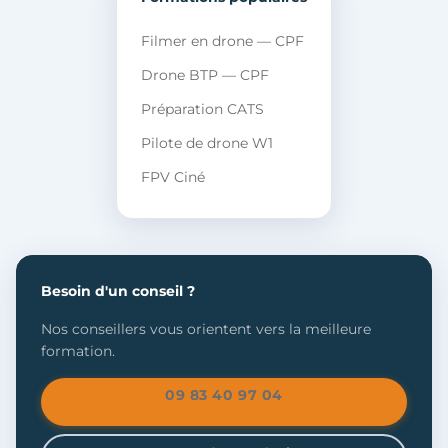
Filmer en drone — CPF
Drone BTP — CPF
Préparation CATS
Pilote de drone W1
FPV Ciné
Besoin d'un conseil ?
Nos conseillers vous orientent vers la meilleure
formation.
09 83 40 97 04