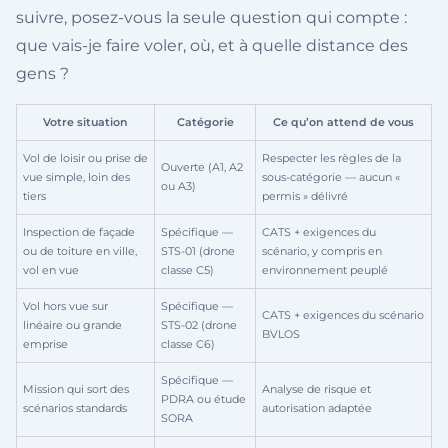
suivre, posez-vous la seule question qui compte :
que vais-je faire voler, où, et à quelle distance des
gens ?
Votre situation
Catégorie
Ce qu’on attend de vous
Vol de loisir ou prise de
Respecter les règles de la
Ouverte (A1, A2
vue simple, loin des
sous-catégorie — aucun «
ou A3)
tiers
permis » délivré
Inspection de façade
Spécifique —
CATS + exigences du
ou de toiture en ville,
STS-01 (drone
scénario, y compris en
vol en vue
classe C5)
environnement peuplé
Vol hors vue sur
Spécifique —
CATS + exigences du scénario
linéaire ou grande
STS-02 (drone
BVLOS
emprise
classe C6)
Spécifique —
Mission qui sort des
Analyse de risque et
PDRA ou étude
scénarios standards
autorisation adaptée
SORA