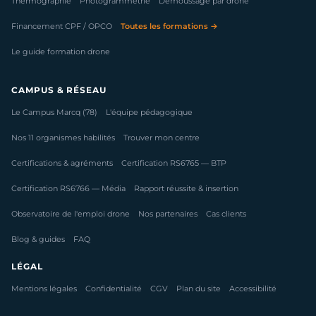
Thermographie
Photogrammétrie
Démoussage par drone
Financement CPF / OPCO
Toutes les formations →
Le guide formation drone
CAMPUS & RÉSEAU
Le Campus Marcq (78)
L'équipe pédagogique
Nos 11 organismes habilités
Trouver mon centre
Certifications & agréments
Certification RS6765 — BTP
Certification RS6766 — Média
Rapport réussite & insertion
Observatoire de l'emploi drone
Nos partenaires
Cas clients
Blog & guides
FAQ
LÉGAL
Mentions légales
Confidentialité
CGV
Plan du site
Accessibilité