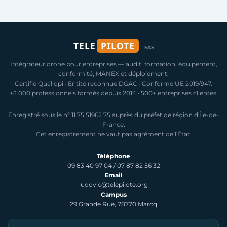
TELE
PILOTE
SAS
Intégrateur drone pour entreprises — audit, formation, équipement,
conformité, MANEX et déploiement.
Certifié Qualiopi · Entité reconnue DGAC · Conforme UE 2019/947.
+3 000 professionnels formés depuis 2014 · 500+ entreprises clientes.
Enregistré sous le n° 11 75 51962 75 auprès du préfet de région d'Île-de-
France.
Cet enregistrement ne vaut pas agrément de l'État.
Téléphone
09 83 40 97 04
/
07 87 82 56 32
Email
ludovic@telepilote.org
Campus
29 Grande Rue, 78770 Marcq