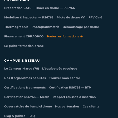
Préparation CATS
Filmer en drone — RS6766
Modéliser & inspecter — RS6765
Pilote de drone W1
FPV Ciné
Thermographie
Photogrammétrie
Démoussage par drone
Financement CPF / OPCO
Toutes les formations →
Le guide formation drone
CAMPUS & RÉSEAU
Le Campus Marcq (78)
L'équipe pédagogique
Nos 11 organismes habilités
Trouver mon centre
Certifications & agréments
Certification RS6765 — BTP
Certification RS6766 — Média
Rapport réussite & insertion
Observatoire de l'emploi drone
Nos partenaires
Cas clients
Blog & guides
FAQ