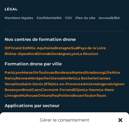
LÉGAL
Mentions légales
Confidentialité
CGV
Plan du site
Accessibilité
Nos centres de formation drone
IDF
Grand Est
Nlle-Aquitaine
Bretagne
Sud
Pays de la Loire
Rhône-Alpes
Nord
Gironde
Dordogne
Lyon
La Réunion
Formation drone par ville
Paris
Lyon
Marseille
Toulouse
Bordeaux
Nantes
Strasbourg
Lille
Nice
Nancy
Rennes
Montpellier
Grenoble
Metz
La Rochelle
Cannes
Versailles
Saint-Denis (974)
Aix-en-Provence
Amiens
Angers
Avignon
Besançon
Brest
Caen
Clermont-Ferrand
Dijon
Le Havre
Le Mans
Limoges
Mulhouse
Orléans
Pau
Poitiers
Rouen
Toulon
Tours
Applications par secteur
Communication & contenu
Élevage & exploitation
Gérer le consentement
Événementiel & tourisme
Forêt & environnement
Infrastructures & réseaux
Patrimoine & archéologie