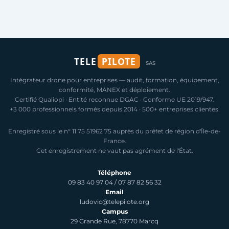
TELE
PILOTE
SAS
Intégrateur drone pour entreprises — audit, formation, équipement,
conformité, MANEX et déploiement.
Certifié Qualiopi · Entité reconnue DGAC · Conforme UE 2019/947.
+3 000 professionnels formés depuis 2014 · 500+ entreprises clientes.
Enregistré sous le n° 11 75 51962 75 auprès du préfet de région d'Île-de-
France.
Cet enregistrement ne vaut pas agrément de l'État.
Téléphone
09 83 40 97 04
/
07 87 82 56 32
Email
ludovic@telepilote.org
Campus
29 Grande Rue, 78770 Marcq