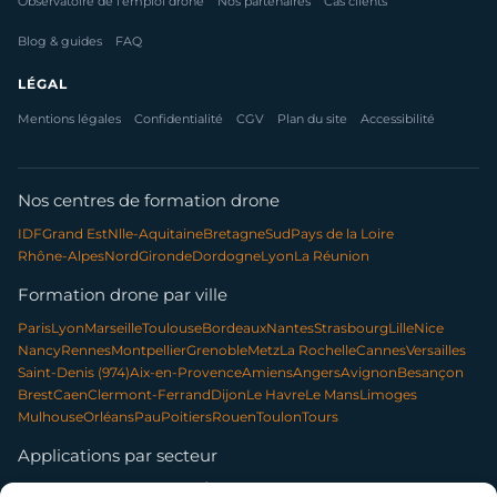
Observatoire de l'emploi drone
Nos partenaires
Cas clients
Blog & guides
FAQ
LÉGAL
Mentions légales
Confidentialité
CGV
Plan du site
Accessibilité
Nos centres de formation drone
IDF
Grand Est
Nlle-Aquitaine
Bretagne
Sud
Pays de la Loire
Rhône-Alpes
Nord
Gironde
Dordogne
Lyon
La Réunion
Formation drone par ville
Paris
Lyon
Marseille
Toulouse
Bordeaux
Nantes
Strasbourg
Lille
Nice
Nancy
Rennes
Montpellier
Grenoble
Metz
La Rochelle
Cannes
Versailles
Saint-Denis (974)
Aix-en-Provence
Amiens
Angers
Avignon
Besançon
Brest
Caen
Clermont-Ferrand
Dijon
Le Havre
Le Mans
Limoges
Mulhouse
Orléans
Pau
Poitiers
Rouen
Toulon
Tours
Applications par secteur
Communication & contenu
Élevage & exploitation