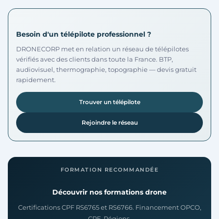
Besoin d'un télépilote professionnel ?
DRONECORP met en relation un réseau de télépilotes
vérifiés avec des clients dans toute la France. BTP,
audiovisuel, thermographie, topographie — devis gratuit
rapidement.
Trouver un télépilote
Rejoindre le réseau
FORMATION RECOMMANDÉE
Découvrir nos formations drone
Certifications CPF RS6765 et RS6766. Financement OPCO,
CPF, Régions.