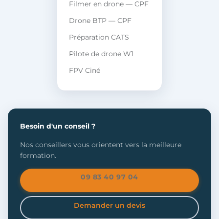
Filmer en drone — CPF
Drone BTP — CPF
Préparation CATS
Pilote de drone W1
FPV Ciné
Besoin d'un conseil ?
Nos conseillers vous orientent vers la meilleure
formation.
09 83 40 97 04
Demander un devis