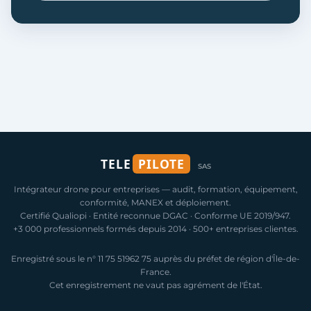
TELE
PILOTE
SAS
Intégrateur drone pour entreprises — audit, formation, équipement,
conformité, MANEX et déploiement.
Certifié Qualiopi · Entité reconnue DGAC · Conforme UE 2019/947.
+3 000 professionnels formés depuis 2014 · 500+ entreprises clientes.
Enregistré sous le n° 11 75 51962 75 auprès du préfet de région d'Île-de-
France.
Cet enregistrement ne vaut pas agrément de l'État.