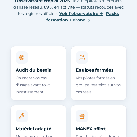
Observatoire emploi 2026
: 182 télépilotes référencés
dans le réseau, 89 % en activité — statuts recoupés avec
les registres officiels.
Voir l'observatoire →
·
Packs
formation + drone →
Audit du besoin
Équipes formées
On cadre vos cas
Vos pilotes formés en
d'usage avant tout
groupe restreint, sur vos
investissement.
cas réels.
Matériel adapté
MANEX offert
Multimarque : le bon
Pour l'achat d'un drone