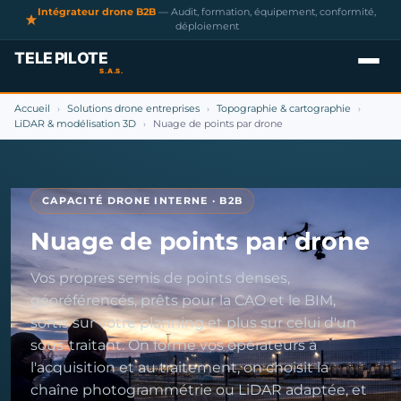
Intégrateur drone B2B
— Audit, formation, équipement, conformité,
déploiement
Accueil
Solutions drone entreprises
Topographie & cartographie
›
›
›
LiDAR & modélisation 3D
Nuage de points par drone
›
CAPACITÉ DRONE INTERNE · B2B
Nuage de points par drone
Vos propres semis de points denses,
géoréférencés, prêts pour la CAO et le BIM,
sortis sur votre planning et plus sur celui d'un
sous-traitant. On forme vos opérateurs à
l'acquisition et au traitement, on choisit la
chaîne photogrammétrie ou LiDAR adaptée, et