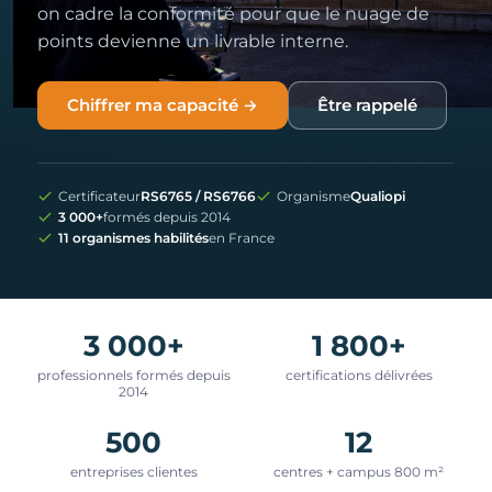
on cadre la conformité pour que le nuage de
points devienne un livrable interne.
Chiffrer ma capacité →
Être rappelé
Certificateur
RS6765 / RS6766
Organisme
Qualiopi
3 000+
formés depuis 2014
11 organismes habilités
en France
3 000+
1 800+
professionnels formés depuis
certifications délivrées
2014
500
12
entreprises clientes
centres + campus 800 m²