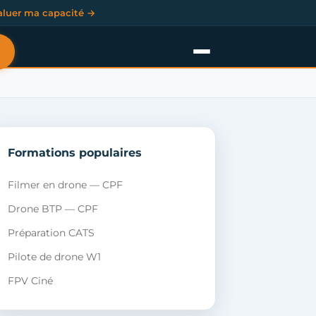
aluer ma capacité →
Formations populaires
Filmer en drone — CPF
Drone BTP — CPF
Préparation CATS
Pilote de drone W1
FPV Ciné