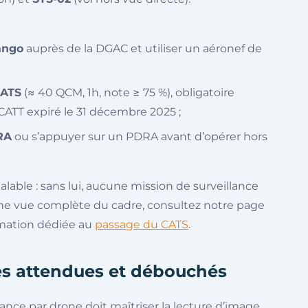
ango
auprès de la DGAC et utiliser un aéronef de
ATS
(≈ 40 QCM, 1h, note ≥ 75 %), obligatoire
TT expiré le 31 décembre 2025 ;
RA
ou s’appuyer sur un PDRA avant d’opérer hors
able : sans lui, aucune mission de surveillance
 une vue complète du cadre, consultez notre page
rmation dédiée au
passage du CATS
.
s attendues et débouchés
lance par drone doit maîtriser la lecture d’image