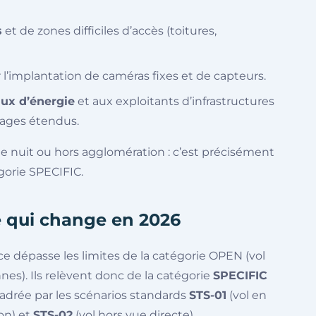
s
et de zones difficiles d’accès (toitures,
 l’implantation de caméras fixes et de capteurs.
aux d’énergie
et aux exploitants d’infrastructures
vrages étendus.
e nuit ou hors agglomération : c’est précisément
égorie SPECIFIC.
e qui change en 2026
nce dépasse les limites de la catégorie OPEN (vol
nnes). Ils relèvent donc de la catégorie
SPECIFIC
drée par les scénarios standards
STS-01
(vol en
on) et
STS-02
(vol hors vue directe).