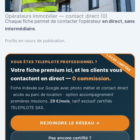
Opérateurs immobilier — contact direct (0)
Chaque fiche permet de contacter l'opérateur
en direct, sans
intermédiaire
.
Profils en cours de publication.
PLACES LIMITÉES
VOUS ÊTES TELEPILOTE PROFESSIONNEL ?
Votre fiche premium ici, et les clients vous
contactent en direct —
0 commission
.
Fiche indexée sur Google avec photo métier et contact direct
· accès au parc de location · option accompagnement
premières missions.
29 €/mois
, tarif exclusif certifiés
TELEPILOTE SAS.
REJOINDRE LE RÉSEAU →
Pas encore certifié ?