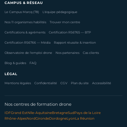
CAMPUS & RÉSEAU
Le Campus Marcq (78)
L'équipe pédagogique
Nos 11 organismes habilités
Trouver mon centre
Certifications & agréments
Certification RS6765 — BTP
Certification RS6766 — Média
Rapport réussite & insertion
Observatoire de l'emploi drone
Nos partenaires
Cas clients
Blog & guides
FAQ
LÉGAL
Mentions légales
Confidentialité
CGV
Plan du site
Accessibilité
Nos centres de formation drone
IDF
Grand Est
Nlle-Aquitaine
Bretagne
Sud
Pays de la Loire
Rhône-Alpes
Nord
Gironde
Dordogne
Lyon
La Réunion