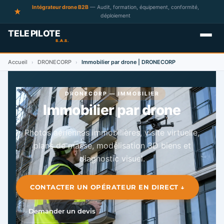
Intégrateur drone B2B
— Audit, formation, équipement, conformité,
déploiement
Accueil
DRONECORP
Immobilier par drone | DRONECORP
›
›
DRONECORP — IMMOBILIER
Immobilier par drone
Photos aériennes immobilières, visite virtuelle,
plans de masse, modélisation 3D biens et
diagnostic visuel.
CONTACTER UN OPÉRATEUR EN DIRECT ↓
Demander un devis