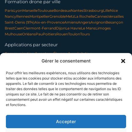
Formation drone par ville
Paris
Lyon
Marseille
Toulouse
Bordeaux
Nantes
Strasbourg
Lille
Nice
Nancy
Rennes
Montpellier
Grenoble
Metz
La Rochelle
Cannes
Versailles
Saint-Denis (974)
Aix-en-Provence
Amiens
Angers
Avignon
Besançon
Brest
Caen
Clermont-Ferrand
Dijon
Le Havre
Le Mans
Limoges
Mulhouse
Orléans
Pau
Poitiers
Rouen
Toulon
Tours
Applications par secteur
Communication & contenu
Élevage & exploitation
Événementiel & tourisme
Forêt & environnement
Gérer le consentement
Infrastructures & réseaux
Patrimoine & archéologie
Photo professionnelle
Nettoyage par drone
Pour offrir les meilleures expériences, nous utilisons des technologies
telles que les cookies pour stocker et/ou accéder aux informations des
appareils. Le fait de consentir à ces technologies nous permettra de
traiter des données telles que le comportement de navigation ou les ID
SUIVEZ-NOUS
uniques sur ce site. Le fait de ne pas consentir ou de retirer son
consentement peut avoir un effet négatif sur certaines caractéristiques
et fonctions.
© 2014–2026 TELEPILOTE SAS, présidée par Bénédicte Moussier — SAS à
capital variable (5 000 € min.) — SIREN 802 594 887 — RCS Paris
La certification qualité a été délivrée au titre de la catégorie d'action suivante : ACTIONS DE
Accepter
FORMATION
NDA 11 75 51962 75 — Cet enregistrement ne vaut pas agrément de l'État