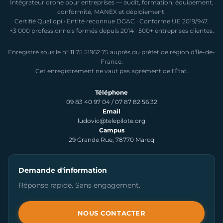
Intégrateur drone pour entreprises — audit, formation, équipement,
conformité, MANEX et déploiement.
Certifié Qualiopi · Entité reconnue DGAC · Conforme UE 2019/947.
+3 000 professionnels formés depuis 2014 · 500+ entreprises clientes.
Enregistré sous le n° 11 75 51962 75 auprès du préfet de région d'Île-de-
France.
Cet enregistrement ne vaut pas agrément de l'État.
Téléphone
09 83 40 97 04
/
07 87 82 56 32
Email
ludovic@telepilote.org
Campus
29 Grande Rue, 78770 Marcq
Demande d'information
Réponse rapide. Sans engagement.
NOUS CONTACTER