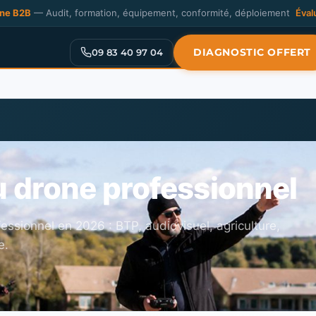
one B2B
— Audit, formation, équipement, conformité, déploiement
Éval
DIAGNOSTIC OFFERT
09 83 40 97 04
u drone professionnel
essionnel en 2026 : BTP, audiovisuel, agriculture,
e.