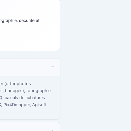
ographie, sécurité et
ier (orthophotos
cs, barrages), topographie
), calculs de cubatures
TK, Pix4Dmapper, Agisoft