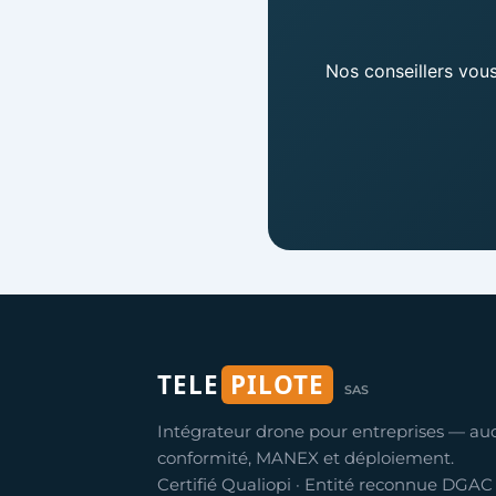
Nos conseillers vou
TELE
PILOTE
SAS
Intégrateur drone pour entreprises — au
conformité, MANEX et déploiement.
Certifié Qualiopi · Entité reconnue DGAC