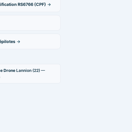
ification RS6766 (CPF)
pilotes
ce Drone
Lannion (22) —
e