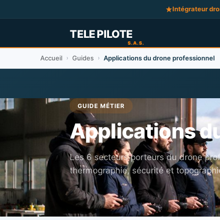
Intégrateur dr
Accueil
Guides
Applications du drone professionnel
›
›
GUIDE MÉTIER
Applications d
Les 6 secteurs porteurs du drone prof
thermographie, sécurité et topographi