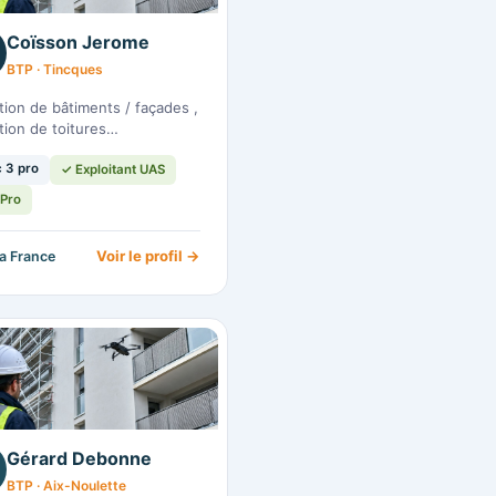
Coïsson Jerome
BTP · Tincques
tion de bâtiments / façades ,
tion de toitures…
 3 pro
✓ Exploitant UAS
Pro
Voir le profil →
la France
Gérard Debonne
BTP · Aix-Noulette