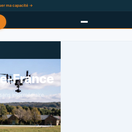
uer ma capacité →
de-France
sans intermédiaire.