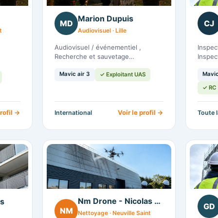
Marion Dupuis
MD
CJ
t
Audiovisuel · Lille
Audiovisuel / événementiel ,
Inspec
Recherche et sauvetage…
Inspec
Mavic air 3
Mavic
✓ Exploitant UAS
✓ RC 
profil →
Voir le profil →
International
Toute 
Nm Drone - Nicolas Mamoh
is
GD
NM
Nettoyage · Neuville Saint