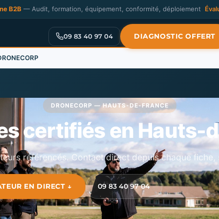
one B2B
— Audit, formation, équipement, conformité, déploiement
Éval
DIAGNOSTIC OFFERT
09 83 40 97 04
| DRONECORP
DRONECORP — HAUTS-DE-FRANCE
tes certifiés en Hauts-
eurs référencés. Contact direct depuis chaque fiche, 
TEUR EN DIRECT ↓
09 83 40 97 04