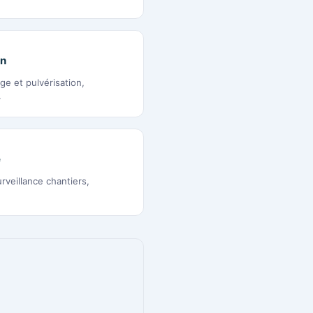
on
ge et pulvérisation,
.
e
rveillance chantiers,