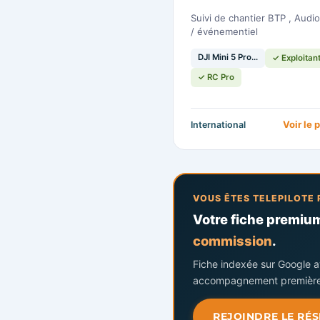
Suivi de chantier BTP , Audiovisuel
/ événementiel
DJI Mini 5 Pro…
✓ Exploitan
✓ RC Pro
Voir le 
International
VOUS ÊTES TELEPILOTE 
Votre fiche premium 
commission
.
Fiche indexée sur Google av
accompagnement première
REJOINDRE LE RÉ