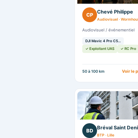
Chevé Philippe
CP
Audiovisuel · Wormhou
Audiovisuel / événementiel
DJI Mavic 4 Pro C5…
✓ Exploitant UAS
✓ RC Pro
Voir le 
50 à 100 km
Bréval Saint Den
BD
BTP · Lille