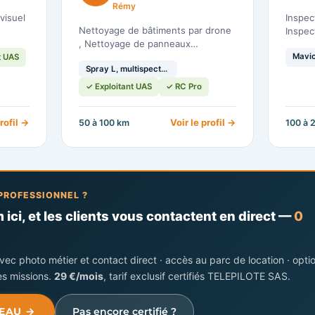
Rémy
Inspec
Nettoyage de bâtiments par drone
Inspec
, Nettoyage de panneaux…
t UAS
Spray L, multispectral…
✓ Exploitant UAS
✓ RC Pro
profil →
Voir le profil →
50 à 100 km
100 à 
PROFESSIONNEL ?
ici, et les clients vous contactent en direct —
0
ec photo métier et contact direct · accès au parc de location · opti
s missions.
29 €/mois
, tarif exclusif certifiés TELEPILOTE SAS.
SEAU →
Pas encore certifié ?