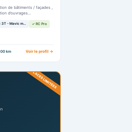
tion de bâtiments / façades ,
tion d’ouvrages…
Mavic 3T - Mavic mini…
✓ RC Pro
Voir le profil →
200 km
PLACES LIMITÉES
on