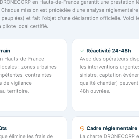
r DRONECORP en Hauts-de-France garantit une prestation l
 Chaque mission est précédée d'une analyse réglementaire
euplées) et fait l'objet d'une déclaration officielle. Voici 
 pilote local certifié.
rain
Réactivité 24-48h
 en Hauts-de-France
Avec des opérateurs disp
s locales : zones urbaines
les interventions urgente
mpétentes, contraintes
sinistre, captation événe
s de vigilance
qualité chantier) peuven
u territoire.
48h ouvrées.
ûts
Cadre réglementaire
ue élimine les frais de
La charte DRONECORP e