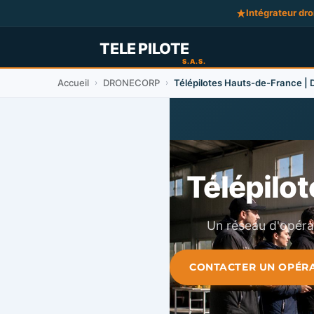
Intégrateur dr
Accueil
DRONECORP
Télépilotes Hauts-de-France 
›
›
Télépilo
Un réseau d'opérat
CONTACTER UN OPÉRA