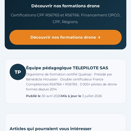
Découvrir nos formations drone
Certifications CPF RS6765 et RS6766. Financement OPCO,
CPF, Régions.
Découvrir nos formations drone →
Équipe pédagogique TELEPILOTE SAS
TP
Organisme de formation certifié Qualiopi · Présidé par
Bénédicte Moussier · Double certificateur France
Compétences RS6766 + RS6765 · 3 000+ pilotes de drone
formés depuis 2014
Publié le
30 avril 2026
Mis à jour le
3 juillet 2026
Articles qui pourraient vous intéresser