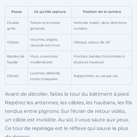
Passe
Ce qu’elle capture
Position de la caméra
Double
Toiture et emprise
Verticale (nadir), deux directions
grille
générale
croisées
Volumes, angles,
Orbites
Oblique, autour de 45°
raccords toit-murs
Bandes de
Murs, ouvertures,
Frontale, bandes horizontales à
façade
modénatures
plusieurs hauteurs
Lucarnes, débords,
Détails
Rapprochée, au cas par cas
zones masquées
Avant de décoller, faites le tour du bâtiment à pied.
Repérez les antennes, les câbles, les haubans, les fils
tendus entre pignons. Sur l’écran de retour vidéo,
un câble est invisible. Au sol, il vous saute aux yeux.
Ce tour de repérage est le réflexe qui sauve le plus
de drones.