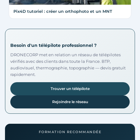
Pix4D tutoriel : créer un orthophoto et un MNT
Besoin d'un télépilote professionnel ?
DRONECORP met en relation un réseau de télépilotes
vérifiés avec des clients dans toute la France. BTP,
audiovisuel, thermographie, topographie — devis gratuit
rapidement.
Trouver un télépilote
Rejoindre le réseau
FORMATION RECOMMANDÉE