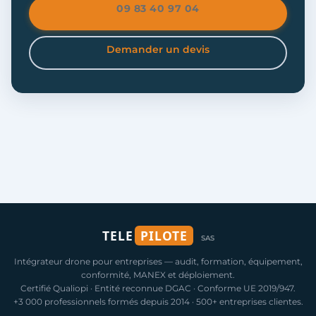
09 83 40 97 04
Demander un devis
TELE
PILOTE
SAS
Intégrateur drone pour entreprises — audit, formation, équipement,
conformité, MANEX et déploiement.
Certifié Qualiopi · Entité reconnue DGAC · Conforme UE 2019/947.
+3 000 professionnels formés depuis 2014 · 500+ entreprises clientes.