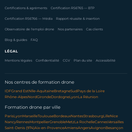
Certifications & agréments
Certification RS6765 — BTP
Certification RS6766 — Média
Rapport réussite & insertion
Observatoire de l'emploi drone
Nos partenaires
Cas clients
Blog & guides
FAQ
LÉGAL
Mentions légales
Confidentialité
CGV
Plan du site
Accessibilité
Nos centres de formation drone
IDF
Grand Est
Nlle-Aquitaine
Bretagne
Sud
Pays de la Loire
Rhône-Alpes
Nord
Gironde
Dordogne
Lyon
La Réunion
Formation drone par ville
Paris
Lyon
Marseille
Toulouse
Bordeaux
Nantes
Strasbourg
Lille
Nice
Nancy
Rennes
Montpellier
Grenoble
Metz
La Rochelle
Cannes
Versailles
Saint-Denis (974)
Aix-en-Provence
Amiens
Angers
Avignon
Besançon