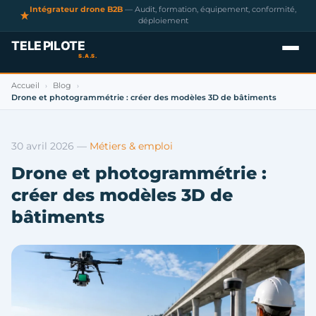
Intégrateur drone B2B
— Audit, formation, équipement, conformité,
déploiement
Accueil
Blog
›
›
Drone et photogrammétrie : créer des modèles 3D de bâtiments
30 avril 2026
—
Métiers & emploi
Drone et photogrammétrie :
créer des modèles 3D de
bâtiments