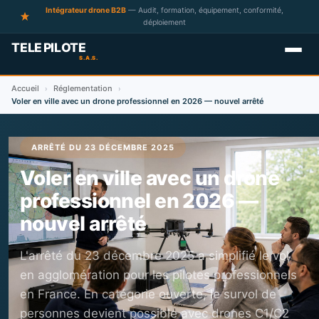
Intégrateur drone B2B
— Audit, formation, équipement, conformité,
déploiement
Accueil
Réglementation
›
›
Voler en ville avec un drone professionnel en 2026 — nouvel arrêté
ARRÊTÉ DU 23 DÉCEMBRE 2025
Voler en ville avec un drone
professionnel en 2026 —
nouvel arrêté
L'arrêté du 23 décembre 2025 a simplifié le vol
en agglomération pour les pilotes professionnels
en France. En catégorie ouverte, le survol de
personnes devient possible avec drones C1/C2