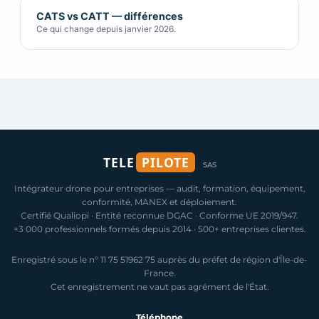
CATS vs CATT — différences
Ce qui change depuis janvier 2026.
TELE
PILOTE
SAS
Intégrateur drone pour entreprises — audit, formation, équipement,
conformité, MANEX et déploiement.
Certifié Qualiopi · Entité reconnue DGAC · Conforme UE 2019/947.
+3 000 professionnels formés depuis 2014 · 500+ entreprises clientes.
Enregistré sous le n° 11 75 51962 75 auprès du préfet de région d'Île-de-
France.
Cet enregistrement ne vaut pas agrément de l'État.
Téléphone