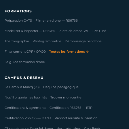
FORMATIONS
Préparation CATS
Filmer en drone — RS6766
Modéliser & inspecter — RS6765
Pilote de drone W1
FPV Ciné
Thermographie
Photogrammétrie
Démoussage par drone
Financement CPF / OPCO
Toutes les formations →
Le guide formation drone
CAMPUS & RÉSEAU
Le Campus Marcq (78)
L'équipe pédagogique
Nos 11 organismes habilités
Trouver mon centre
Certifications & agréments
Certification RS6765 — BTP
Certification RS6766 — Média
Rapport réussite & insertion
Observatoire de l'emploi drone
Nos partenaires
Cas clients