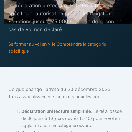
et déclaration préfecture J-10. En catégorie
spécifique, autorisation préalable obligatoire.
Sanctions jusqu'à 75 000 € et 1 an de prison en
cas de vol non déclaré.
Se former au vol en ville
Comprendre la catégorie
spécifique
Ce que change l'arrêté du 23 décembre 2025
Trois assouplissements concrets pour les pros :
Déclaration préfecture simplifiée
. Le délai passe
de 30 jours à 10 jours ouvrés (J-10) pour le vol en
agglomération en catégorie ouverte.