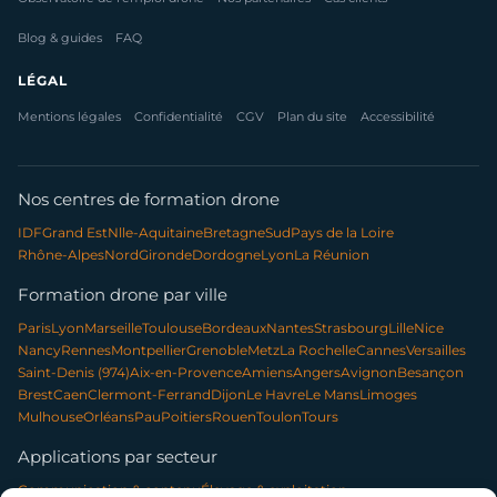
Blog & guides
FAQ
LÉGAL
Mentions légales
Confidentialité
CGV
Plan du site
Accessibilité
Nos centres de formation drone
IDF
Grand Est
Nlle-Aquitaine
Bretagne
Sud
Pays de la Loire
Rhône-Alpes
Nord
Gironde
Dordogne
Lyon
La Réunion
Formation drone par ville
Paris
Lyon
Marseille
Toulouse
Bordeaux
Nantes
Strasbourg
Lille
Nice
Nancy
Rennes
Montpellier
Grenoble
Metz
La Rochelle
Cannes
Versailles
Saint-Denis (974)
Aix-en-Provence
Amiens
Angers
Avignon
Besançon
Brest
Caen
Clermont-Ferrand
Dijon
Le Havre
Le Mans
Limoges
Mulhouse
Orléans
Pau
Poitiers
Rouen
Toulon
Tours
Applications par secteur
Communication & contenu
Élevage & exploitation