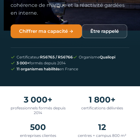
cohérence de marque et la réactivité gardées
en interne.
Chiffrer ma capacité →
Être rappelé
Certificateur
RS6765 / RS6766
Organisme
Qualiopi
3 000+
formés depuis 2014
11 organismes habilités
en France
3 000+
1 800+
professionnels formés depuis
certifications délivrées
2014
500
12
entreprises clientes
centres + campus 800 m²