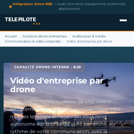
Intégrateur drone B2B
— Audit, formation, équipement, conformité,
déploiement
Accueil
Solutions drone entreprises
Audiovisuel & média
›
›
›
Communication & vidéo corporate
Vidéo d'entreprise par drone
›
CAPACITÉ DRONE INTERNE · B2B
Vidéo d'entreprise par
drone
Films institutionnels, visites de site, vidéos
recrutement : et si vos équipes captaient elles-
mêmes les plans aériens ? On vous rend
autonome sur la prise de vues par drone, au
rythme de votre communication, avec la