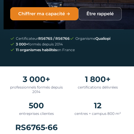
Chiffrer ma capacité →
Être rappelé
Certificateur
RS6765 / RS6766
Organisme
Qualiopi
3 000+
formés depuis 2014
11 organismes habilités
en France
3 000+
1 800+
professionnels formés depuis
certifications délivrées
2014
500
12
entreprises clientes
centres + campus 800 m²
RS6765·66