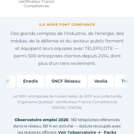
certificateur France
Compétences
ILS NOUS FONT CONFIANCE
Des grands comptes de l'industrie, de l'énergie, des
médias, de la défense et du secteur public forment
et équipent leurs équipes avec TELEPILOTE —
parmi 500 entreprises clientes depuis 2014, dont
plus d'un tiers reviennent.
EDF
Enedis
SNCF Réseau
Veolia
Thales
…et 500+ entreprises de toutes tailles, du BTP aux collectivités.
Organisme Qualiopi · certificateur France Compétences
RS6765 / RS6766.
Observatoire emploi 2026
: 182 télépilotes référencés
dans le réseau, 89 % en activité — statuts recoupés avec
les registres officiels.
Voir l'observatoire →
·
Packs