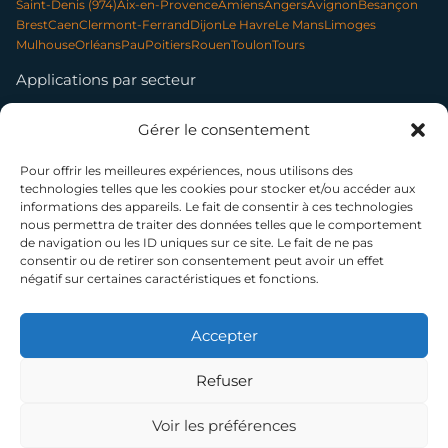
Saint-Denis (974)
Aix-en-Provence
Amiens
Angers
Avignon
Besançon
Brest
Caen
Clermont-Ferrand
Dijon
Le Havre
Le Mans
Limoges
Mulhouse
Orléans
Pau
Poitiers
Rouen
Toulon
Tours
Applications par secteur
Communication & contenu
Élevage & exploitation
Gérer le consentement
Événementiel & tourisme
Forêt & environnement
Infrastructures & réseaux
Patrimoine & archéologie
Photo professionnelle
Nettoyage par drone
Pour offrir les meilleures expériences, nous utilisons des
technologies telles que les cookies pour stocker et/ou accéder aux
informations des appareils. Le fait de consentir à ces technologies
nous permettra de traiter des données telles que le comportement
SUIVEZ-NOUS
de navigation ou les ID uniques sur ce site. Le fait de ne pas
consentir ou de retirer son consentement peut avoir un effet
négatif sur certaines caractéristiques et fonctions.
© 2014–2026 TELEPILOTE SAS, présidée par Bénédicte Moussier — SAS à
capital variable (5 000 € min.) — SIREN 802 594 887 — RCS Paris
La certification qualité a été délivrée au titre de la catégorie d'action suivante : ACTIONS DE
Accepter
FORMATION
NDA 11 75 51962 75 — Cet enregistrement ne vaut pas agrément de l'État
Refuser
Voir les préférences