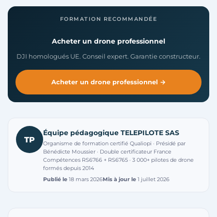
FORMATION RECOMMANDÉE
Acheter un drone professionnel
DJI homologués UE. Conseil expert. Garantie constructeur.
Acheter un drone professionnel →
Équipe pédagogique TELEPILOTE SAS
TP
Organisme de formation certifié Qualiopi · Présidé par
Bénédicte Moussier · Double certificateur France
Compétences RS6766 + RS6765 · 3 000+ pilotes de drone
formés depuis 2014
Publié le
18 mars 2026
Mis à jour le
1 juillet 2026