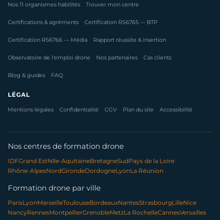
Nos 11 organismes habilités
Trouver mon centre
Certifications & agréments
Certification RS6765 — BTP
Certification RS6766 — Média
Rapport réussite & insertion
Observatoire de l'emploi drone
Nos partenaires
Cas clients
Blog & guides
FAQ
LÉGAL
Mentions légales
Confidentialité
CGV
Plan du site
Accessibilité
Nos centres de formation drone
IDF
Grand Est
Nlle-Aquitaine
Bretagne
Sud
Pays de la Loire
Rhône-Alpes
Nord
Gironde
Dordogne
Lyon
La Réunion
Formation drone par ville
Paris
Lyon
Marseille
Toulouse
Bordeaux
Nantes
Strasbourg
Lille
Nice
Nancy
Rennes
Montpellier
Grenoble
Metz
La Rochelle
Cannes
Versailles