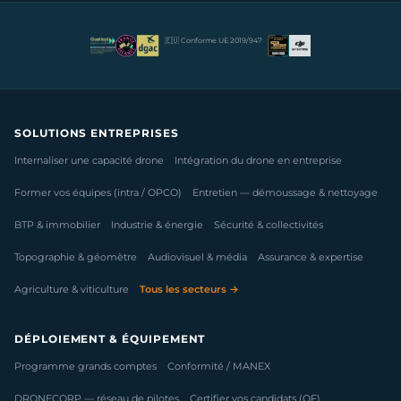
🇪🇺 Conforme UE 2019/947
SOLUTIONS ENTREPRISES
Internaliser une capacité drone
Intégration du drone en entreprise
Former vos équipes (intra / OPCO)
Entretien — démoussage & nettoyage
BTP & immobilier
Industrie & énergie
Sécurité & collectivités
Topographie & géomètre
Audiovisuel & média
Assurance & expertise
Agriculture & viticulture
Tous les secteurs →
DÉPLOIEMENT & ÉQUIPEMENT
Programme grands comptes
Conformité / MANEX
DRONECORP — réseau de pilotes
Certifier vos candidats (OF)