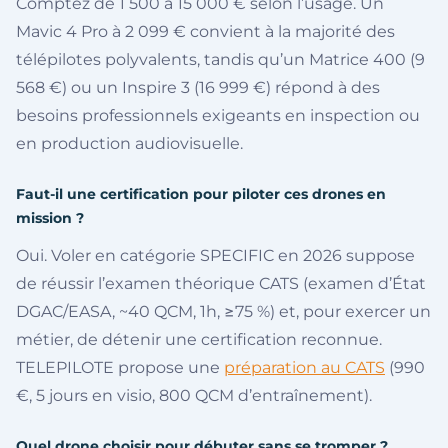
Comptez de 1 500 à 15 000 € selon l’usage. Un
Mavic 4 Pro à 2 099 € convient à la majorité des
télépilotes polyvalents, tandis qu’un Matrice 400 (9
568 €) ou un Inspire 3 (16 999 €) répond à des
besoins professionnels exigeants en inspection ou
en production audiovisuelle.
Faut-il une certification pour piloter ces drones en
mission ?
Oui. Voler en catégorie SPECIFIC en 2026 suppose
de réussir l’examen théorique CATS (examen d’État
DGAC/EASA, ~40 QCM, 1h, ≥75 %) et, pour exercer un
métier, de détenir une certification reconnue.
TELEPILOTE propose une
préparation au CATS
(990
€, 5 jours en visio, 800 QCM d’entraînement).
Quel drone choisir pour débuter sans se tromper ?