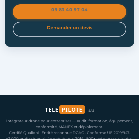
09 83 40 97 04
Demander un devis
TELE
PILOTE
SAS
Intégrateur drone pour entreprises — audit, formation, équipement,
conformité, MANEX et déploiement.
Certifié Qualiopi · Entité reconnue DGAC · Conforme UE 2019/947.
+3 000 professionnels formés depuis 2014 · 500+ entreprises clientes.