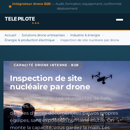
Intégrateur drone B2B
— Audit, formation, équipement, conformité,
déploiement
Accueil
Solutions drone entreprises
Industrie & énergie
›
›
›
Énergie & production électrique
Inspection de site nucléaire par drone
›
CAPACITÉ DRONE INTERNE · B2B
Inspection de site
nucléaire par drone
Tours aéroréfrigérantes, charpentes de halls,
toitures, linéaires en hauteur : des zones
difficiles d'accès documentées par vos propres
équipes, sans exposition humaine inutile. On
monte la capacité, vous gardez la main. Les