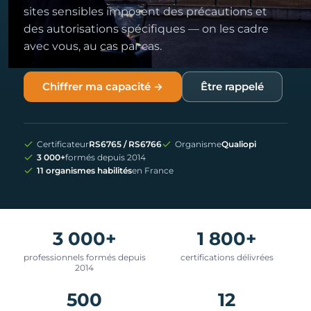
sites sensibles imposent des précautions et
des autorisations spécifiques — on les cadre
avec vous, au cas par cas.
Chiffrer ma capacité →
Être rappelé
Certificateur
RS6765 / RS6766
Organisme
Qualiopi
3 000+
formés depuis 2014
11 organismes habilités
en France
3 000+
1 800+
professionnels formés depuis
certifications délivrées
2014
500
12