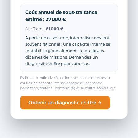
Coût annuel de sous-traitance
estimé : 27 000 €
Sur 3 ans :
81 000 €
.
À partir de ce volume, internaliser devient
souvent rationnel : une capacité interne se
rentabilise généralement sur quelques
dizaines de missions. Demandez un
diagnostic chiffré pour votre cas.
Estimation indicative à partir de vos seules données. Le
coût d'une capacité interne dépend du périmètre
(formation, matériel, conformité) et se chiffre après audit.
Obtenir un diagnostic chiffré →