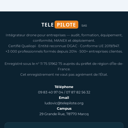
TELE
PILOTE
SAS
Intégrateur drone pour entreprises — audit, formation, équipement,
conformité, MANEX et déploiement.
Certifié Qualiopi · Entité reconnue DGAC · Conforme UE 2019/947.
+3 000 professionnels formés depuis 2014 · 500+ entreprises clientes.
Enregistré sous le n° 11 75 51962 75 auprès du préfet de région d'Île-de-
France.
Cet enregistrement ne vaut pas agrément de l'État.
Téléphone
09 83 40 97 04
/
07 87 82 56 32
Email
ludovic@telepilote.org
Campus
29 Grande Rue, 78770 Marcq