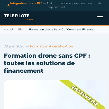
Intégrateur drone B2B
— Audit, formation, équipement, conformité,
déploiement
Accueil
Blog
Formation drone Sans Cpf Comment Financer
›
›
29 juin 2026
—
Formation & certification
Formation drone sans CPF :
toutes les solutions de
financement