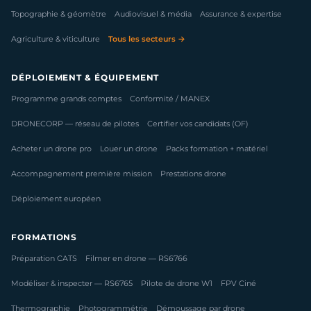
Topographie & géomètre
Audiovisuel & média
Assurance & expertise
Agriculture & viticulture
Tous les secteurs →
DÉPLOIEMENT & ÉQUIPEMENT
Programme grands comptes
Conformité / MANEX
DRONECORP — réseau de pilotes
Certifier vos candidats (OF)
Acheter un drone pro
Louer un drone
Packs formation + matériel
Accompagnement première mission
Prestations drone
Déploiement européen
FORMATIONS
Préparation CATS
Filmer en drone — RS6766
Modéliser & inspecter — RS6765
Pilote de drone W1
FPV Ciné
Thermographie
Photogrammétrie
Démoussage par drone