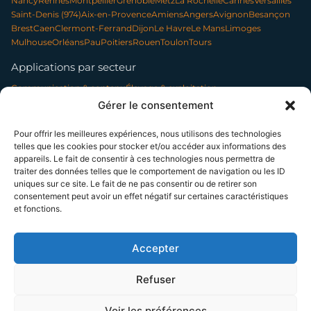
Nancy
Rennes
Montpellier
Grenoble
Metz
La Rochelle
Cannes
Versailles
Saint-Denis (974)
Aix-en-Provence
Amiens
Angers
Avignon
Besançon
Brest
Caen
Clermont-Ferrand
Dijon
Le Havre
Le Mans
Limoges
Mulhouse
Orléans
Pau
Poitiers
Rouen
Toulon
Tours
Applications par secteur
Communication & contenu
Élevage & exploitation
Événementiel & tourisme
Forêt & environnement
Gérer le consentement
Infrastructures & réseaux
Patrimoine & archéologie
Photo professionnelle
Nettoyage par drone
Pour offrir les meilleures expériences, nous utilisons des technologies
telles que les cookies pour stocker et/ou accéder aux informations des
appareils. Le fait de consentir à ces technologies nous permettra de
traiter des données telles que le comportement de navigation ou les ID
SUIVEZ-NOUS
uniques sur ce site. Le fait de ne pas consentir ou de retirer son
consentement peut avoir un effet négatif sur certaines caractéristiques
et fonctions.
© 2014–2026 TELEPILOTE SAS, présidée par Bénédicte Moussier — SAS à
capital variable (5 000 € min.) — SIREN 802 594 887 — RCS Paris
La certification qualité a été délivrée au titre de la catégorie d'action suivante : ACTIONS DE
Accepter
FORMATION
NDA 11 75 51962 75 — Cet enregistrement ne vaut pas agrément de l'État
Refuser
Voir les préférences