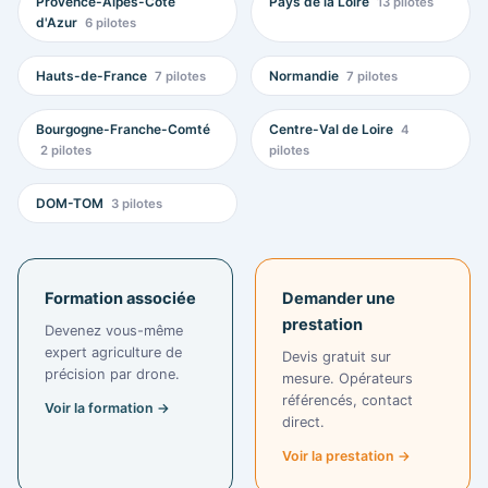
Provence-Alpes-Côte
Pays de la Loire
13 pilotes
d'Azur
6 pilotes
Hauts-de-France
Normandie
7 pilotes
7 pilotes
Bourgogne-Franche-Comté
Centre-Val de Loire
4
2 pilotes
pilotes
DOM-TOM
3 pilotes
Formation associée
Demander une
prestation
Devenez vous-même
expert agriculture de
Devis gratuit sur
précision par drone.
mesure. Opérateurs
référencés, contact
Voir la formation →
direct.
Voir la prestation →