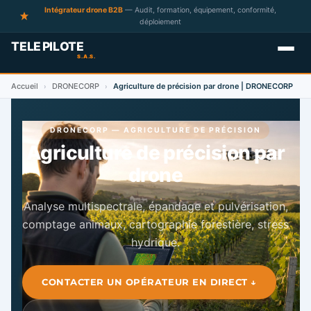
Intégrateur drone B2B
— Audit, formation, équipement, conformité,
déploiement
Accueil
DRONECORP
Agriculture de précision par drone | DRONECORP
›
›
DRONECORP — AGRICULTURE DE PRÉCISION
Agriculture de précision par
drone
Analyse multispectrale, épandage et pulvérisation,
comptage animaux, cartographie forestière, stress
hydrique.
CONTACTER UN OPÉRATEUR EN DIRECT ↓