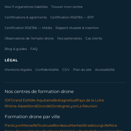
Nos 11 organismes habilités
Trouver mon centre
Certifications & agréments
Certification RS6765 — BTP
Certification RS6766 — Média
Rapport réussite & insertion
Observatoire de l'emploi drone
Nos partenaires
Cas clients
Blog & guides
FAQ
LÉGAL
Mentions légales
Confidentialité
CGV
Plan du site
Accessibilité
Nos centres de formation drone
IDF
Grand Est
Nlle-Aquitaine
Bretagne
Sud
Pays de la Loire
Rhône-Alpes
Nord
Gironde
Dordogne
Lyon
La Réunion
Formation drone par ville
Paris
Lyon
Marseille
Toulouse
Bordeaux
Nantes
Strasbourg
Lille
Nice