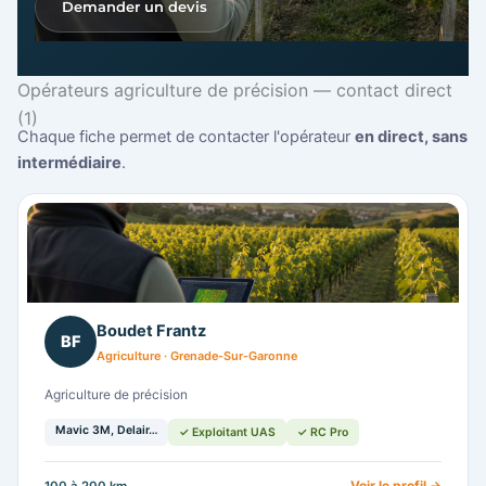
Demander un devis
Opérateurs agriculture de précision — contact direct
(1)
Chaque fiche permet de contacter l'opérateur
en direct, sans
intermédiaire
.
Boudet Frantz
BF
Agriculture · Grenade-Sur-Garonne
Agriculture de précision
Mavic 3M, Delair…
✓ Exploitant UAS
✓ RC Pro
Voir le profil →
100 à 200 km