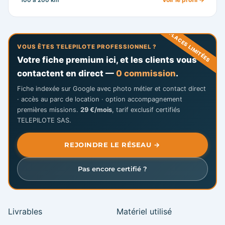
PLACES LIMITÉES
VOUS ÊTES TELEPILOTE PROFESSIONNEL ?
Votre fiche premium ici, et les clients vous
contactent en direct —
0 commission
.
Fiche indexée sur Google avec photo métier et contact direct
· accès au parc de location · option accompagnement
premières missions.
29 €/mois
, tarif exclusif certifiés
TELEPILOTE SAS.
REJOINDRE LE RÉSEAU →
Pas encore certifié ?
Livrables
Matériel utilisé