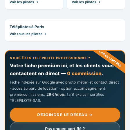
Voir les pilotes →
Voir les pilotes →
Télépilotes à Paris
Voir tous les pilotes →
PLACES LIMITÉES
VOUS ÊTES TELEPILOTE PROFESSIONNEL ?
Votre fiche premium ici, et les clients vous
contactent en direct —
0 commission
.
Fiche indexée sur Google avec photo métier et contact direct
· accès au parc de location · option accompagnement
premières missions.
29 €/mois
, tarif exclusif certifiés
TELEPILOTE SAS.
REJOINDRE LE RÉSEAU →
Pas encore certifié ?