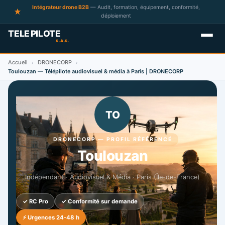
Intégrateur drone B2B
— Audit, formation, équipement, conformité,
déploiement
Accueil
DRONECORP
›
›
Toulouzan — Télépilote audiovisuel & média à Paris | DRONECORP
TO
DRONECORP — PROFIL RÉFÉRENCÉ
Toulouzan
Indépendant · Audiovisuel & Média · Paris (Île-de-France)
✓ RC Pro
✓ Conformité sur demande
⚡ Urgences 24-48 h