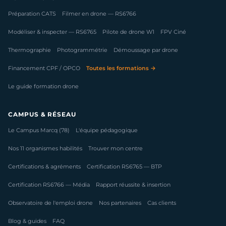
Préparation CATS
Filmer en drone — RS6766
Modéliser & inspecter — RS6765
Pilote de drone W1
FPV Ciné
Thermographie
Photogrammétrie
Démoussage par drone
Financement CPF / OPCO
Toutes les formations →
Le guide formation drone
CAMPUS & RÉSEAU
Le Campus Marcq (78)
L'équipe pédagogique
Nos 11 organismes habilités
Trouver mon centre
Certifications & agréments
Certification RS6765 — BTP
Certification RS6766 — Média
Rapport réussite & insertion
Observatoire de l'emploi drone
Nos partenaires
Cas clients
Blog & guides
FAQ