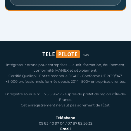
TELE
PILOTE
SAS
Intégrateur drone pour entreprises — audit, formation, équipement,
conformité, MANEX et déploiement.
Certifié Qualiopi · Entité reconnue DGAC · Conforme UE 2019/947.
+3 000 professionnels formés depuis 2014 · 500+ entreprises clientes.
Enregistré sous le n° 11 75 51962 75 auprès du préfet de région d'Île-de-
France.
Cet enregistrement ne vaut pas agrément de l'État.
Téléphone
09 83 40 97 04
/
07 87 82 56 32
Email