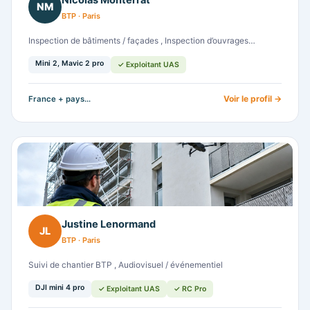
Nicolas Monterrat
NM
BTP · Paris
Inspection de bâtiments / façades , Inspection d’ouvrages…
Mini 2, Mavic 2 pro
✓ Exploitant UAS
Voir le profil →
France + pays…
Justine Lenormand
JL
BTP · Paris
Suivi de chantier BTP , Audiovisuel / événementiel
DJI mini 4 pro
✓ Exploitant UAS
✓ RC Pro