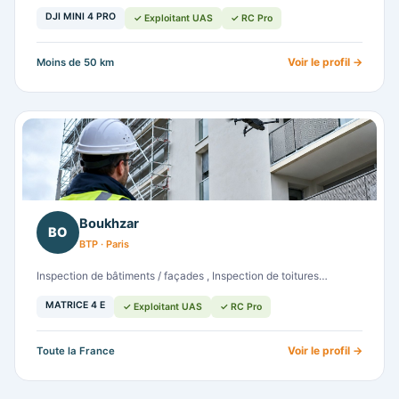
DJI MINI 4 PRO
✓ Exploitant UAS
✓ RC Pro
Voir le profil →
Moins de 50 km
Boukhzar
BO
BTP · Paris
Inspection de bâtiments / façades , Inspection de toitures…
MATRICE 4 E
✓ Exploitant UAS
✓ RC Pro
Voir le profil →
Toute la France