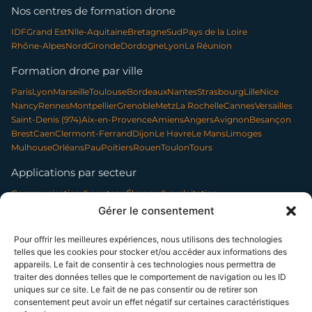
Nos centres de formation drone
IDF
Grand Est
Nlle-Aquitaine
Bretagne
Sud
Pays de la Loire
Rhône-Alpes
Nord
Gironde
Dordogne
Lyon
La Réunion
Formation drone par ville
Paris
Lyon
Marseille
Toulouse
Bordeaux
Nantes
Strasbourg
Lille
Nice
Nancy
Rennes
Montpellier
Grenoble
Metz
La Rochelle
Cannes
Versailles
Saint-Denis (974)
Aix-en-Provence
Amiens
Angers
Avignon
Besançon
Brest
Caen
Clermont-Ferrand
Dijon
Le Havre
Le Mans
Limoges
Mulhouse
Orléans
Pau
Poitiers
Rouen
Toulon
Tours
Applications par secteur
Communication & contenu
Élevage & exploitation
Événementiel & tourisme
Forêt & environnement
Gérer le consentement
Infrastructures & réseaux
Patrimoine & archéologie
Photo professionnelle
Nettoyage par drone
Pour offrir les meilleures expériences, nous utilisons des technologies
telles que les cookies pour stocker et/ou accéder aux informations des
appareils. Le fait de consentir à ces technologies nous permettra de
traiter des données telles que le comportement de navigation ou les ID
SUIVEZ-NOUS
uniques sur ce site. Le fait de ne pas consentir ou de retirer son
consentement peut avoir un effet négatif sur certaines caractéristiques