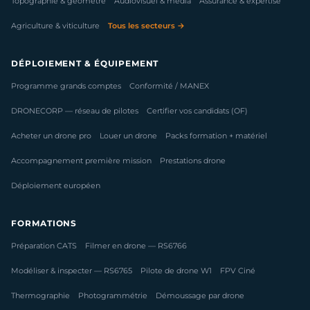
Topographie & géomètre
Audiovisuel & média
Assurance & expertise
Agriculture & viticulture
Tous les secteurs →
DÉPLOIEMENT & ÉQUIPEMENT
Programme grands comptes
Conformité / MANEX
DRONECORP — réseau de pilotes
Certifier vos candidats (OF)
Acheter un drone pro
Louer un drone
Packs formation + matériel
Accompagnement première mission
Prestations drone
Déploiement européen
FORMATIONS
Préparation CATS
Filmer en drone — RS6766
Modéliser & inspecter — RS6765
Pilote de drone W1
FPV Ciné
Thermographie
Photogrammétrie
Démoussage par drone