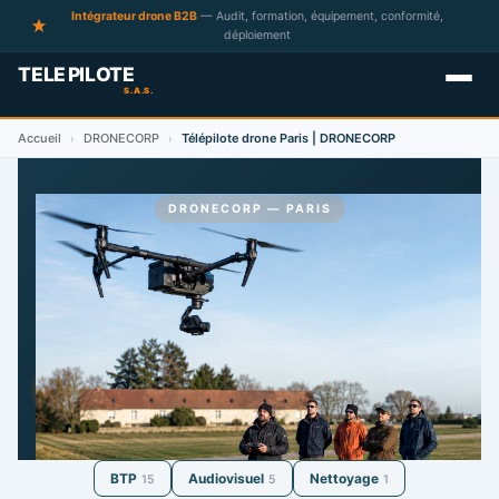
Intégrateur drone B2B
— Audit, formation, équipement, conformité,
déploiement
Accueil
DRONECORP
Télépilote drone Paris | DRONECORP
›
›
DRONECORP — PARIS
Télépilotes de drone à Paris
21 télépilotes référencés à Paris et alentours.
Devis gratuit sur mesure.
DEMANDER UN DEVIS GRATUIT
BTP
Audiovisuel
Nettoyage
15
5
1