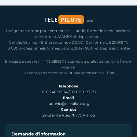
TELE
PILOTE
SAS
Intégrateur drone pour entreprises — audit, formation, équipement,
conformité, MANEX et déploiement.
Certifié Qualiopi · Entité reconnue DGAC · Conforme UE 2019/947.
+3 000 professionnels formés depuis 2014 · 500+ entreprises clientes.
Enregistré sous le n° 11 75 51962 75 auprès du préfet de région d'Île-de-
France.
Cet enregistrement ne vaut pas agrément de l'État.
Téléphone
09 83 40 97 04
/
07 87 82 56 32
Email
ludovic@telepilote.org
Campus
29 Grande Rue, 78770 Marcq
Demande d'information