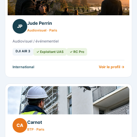
Jude Perrin
JP
Audiovisuel · Paris
Audiovisuel / événementiel
DJI AIR 3
✓ Exploitant UAS
✓ RC Pro
Voir le profil →
International
Carnot
CA
BTP · Paris