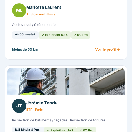
Mariotte Laurent
ML
Audiovisuel · Paris
Audiovisuel / événementiel
Air3S, avata2
✓ Exploitant UAS
✓ RC Pro
Voir le profil →
Moins de 50 km
Jérémie Tondu
JT
BTP · Paris
Inspection de bâtiments / façades , Inspection de toitures…
DJI Mavic 4 Pro…
✓ Exploitant UAS
✓ RC Pro