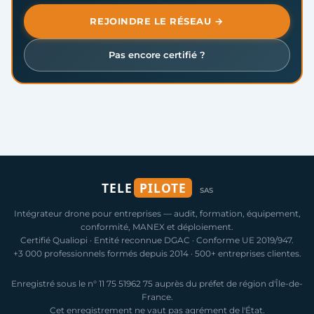
REJOINDRE LE RÉSEAU →
Pas encore certifié ?
TELE
PILOTE
SAS
Intégrateur drone pour entreprises — audit, formation, équipement,
conformité, MANEX et déploiement.
Certifié Qualiopi · Entité reconnue DGAC · Conforme UE 2019/947.
+3 000 professionnels formés depuis 2014 · 500+ entreprises clientes.
Enregistré sous le n° 11 75 51962 75 auprès du préfet de région d'Île-de-
France.
Cet enregistrement ne vaut pas agrément de l'État.