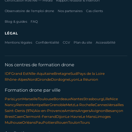
Certification RS6766 — Média
Rapport réussite & insertion
Observatoire de l'emploi drone
Nos partenaires
Cas clients
Blog & guides
FAQ
LÉGAL
Mentions légales
Confidentialité
CGV
Plan du site
Accessibilité
Nos centres de formation drone
IDF
Grand Est
Nlle-Aquitaine
Bretagne
Sud
Pays de la Loire
Rhône-Alpes
Nord
Gironde
Dordogne
Lyon
La Réunion
Formation drone par ville
Paris
Lyon
Marseille
Toulouse
Bordeaux
Nantes
Strasbourg
Lille
Nice
Nancy
Rennes
Montpellier
Grenoble
Metz
La Rochelle
Cannes
Versailles
Saint-Denis (974)
Aix-en-Provence
Amiens
Angers
Avignon
Besançon
Brest
Caen
Clermont-Ferrand
Dijon
Le Havre
Le Mans
Limoges
Mulhouse
Orléans
Pau
Poitiers
Rouen
Toulon
Tours