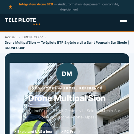
Intégrateur drone B2B
— Audit, formation, équipement, conformité,
déploiement
Accueil
DRONECORP
›
›
Drone Multipal'Sion — Télépilote BTP & génie civil à Saint Pourçain Sur Sioule |
DRONECORP
DM
DRONECORP — PROFIL RÉFÉRENCÉ
Drone Multipal'Sion
Drone Multipal'Sion · BTP & Génie civil · Saint Pourçain Sur
Sioule (Auvergne-Rhône-Alpes)
✓ Exploitant UAS à jour
✓ RC Pro