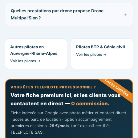
Quelles prestations par drone propose Drone
Multipal'Sion ?
Autres pilotes en
Pilotes BTP & Génie civil
Auvergne-Rhône-Alpes
Voir les pilotes →
Voir les pilotes →
PLACES LIMITÉES
VOUS ÊTES TELEPILOTE PROFESSIONNEL ?
Votre fiche premium ici, et les clients vous
contactent en direct —
0 commission
.
Fiche indexée sur Google avec photo métier et contact direct
· accès au parc de location · option accompagnement
premières missions.
29 €/mois
, tarif exclusif certifiés
TELEPILOTE SAS.