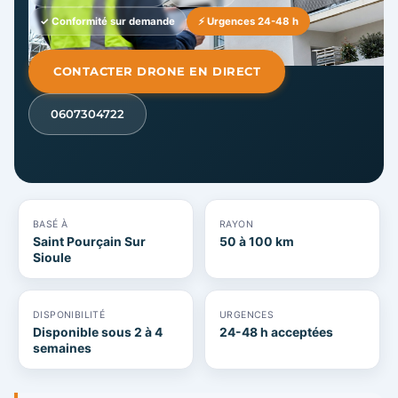
✓ Conformité sur demande
⚡ Urgences 24-48 h
CONTACTER DRONE EN DIRECT
0607304722
BASÉ À
RAYON
Saint Pourçain Sur
50 à 100 km
Sioule
DISPONIBILITÉ
URGENCES
Disponible sous 2 à 4
24-48 h acceptées
semaines