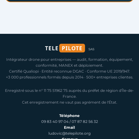
TELE
PILOTE
SAS
Intégrateur drone pour entreprises — audit, formation, équipement,
conformité, MANEX et déploiement.
Certifié Qualiopi · Entité reconnue DGAC · Conforme UE 2019/947.
+3 000 professionnels formés depuis 2014 · 500+ entreprises clientes.
Enregistré sous le n° 11 75 51962 75 auprès du préfet de région d'Île-de-
France.
Cet enregistrement ne vaut pas agrément de l'État.
Téléphone
09 83 40 97 04
/
07 87 82 56 32
Email
ludovic@telepilote.org