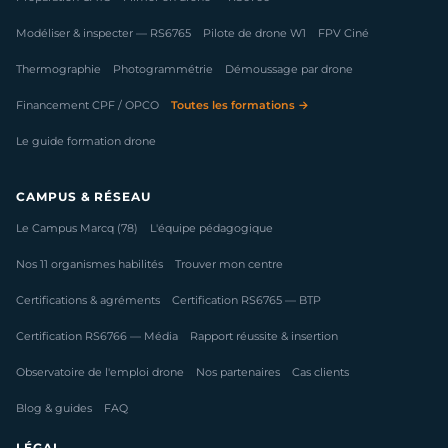
Modéliser & inspecter — RS6765
Pilote de drone W1
FPV Ciné
Thermographie
Photogrammétrie
Démoussage par drone
Financement CPF / OPCO
Toutes les formations →
Le guide formation drone
CAMPUS & RÉSEAU
Le Campus Marcq (78)
L'équipe pédagogique
Nos 11 organismes habilités
Trouver mon centre
Certifications & agréments
Certification RS6765 — BTP
Certification RS6766 — Média
Rapport réussite & insertion
Observatoire de l'emploi drone
Nos partenaires
Cas clients
Blog & guides
FAQ
LÉGAL