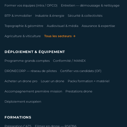
Former vos équipes (intra / OPCO)
Entretien — démoussage & nettoyage
BTP & immobilier
Industrie & énergie
Sécurité & collectivités
Topographie & géomètre
Audiovisuel & média
Assurance & expertise
Agriculture & viticulture
Tous les secteurs →
DÉPLOIEMENT & ÉQUIPEMENT
Programme grands comptes
Conformité / MANEX
DRONECORP — réseau de pilotes
Certifier vos candidats (OF)
Acheter un drone pro
Louer un drone
Packs formation + matériel
Accompagnement première mission
Prestations drone
Déploiement européen
FORMATIONS
Préparation CATS
Filmer en drone — RS6766