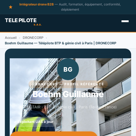
Intégrateur drone B2B
— Audit, formation, équipement, conformité,
déploiement
Accueil
DRONECORP
›
›
Boehm Guillaume — Télépilote BTP & génie civil à Paris | DRONECORP
BG
DRONECORP — PROFIL RÉFÉRENCÉ
Boehm Guillaume
ARPENTAIR · BTP & Génie civil · Paris (Île-de-France)
✓ Exploitant UAS à jour