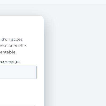
n d'un accès
pense annuelle
rentable.
-traitée (€)