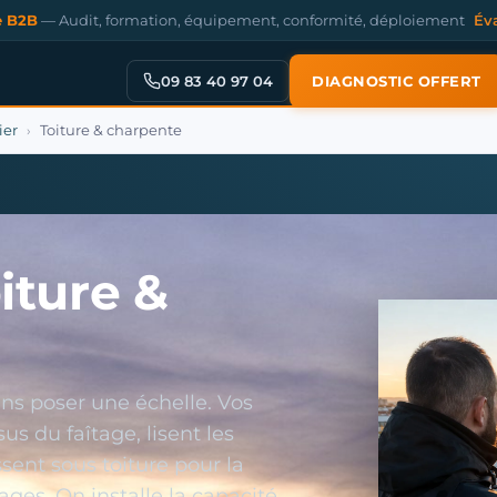
e B2B
— Audit, formation, équipement, conformité, déploiement
Év
09 83 40 97 04
DIAGNOSTIC OFFERT
ier
Toiture & charpente
›
iture &
sans poser une échelle. Vos
 du faîtage, lisent les
assent sous toiture pour la
ges. On installe la capacité,