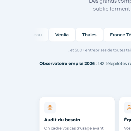
Des grands compte
public forment
Réseau
Veolia
Thales
France Télévisions
…et 500+ entreprises de toutes ta
Observatoire emploi 2026
: 182 télépilotes 
Audit du besoin
Éq
On cadre vos cas d'usage avant
Vos