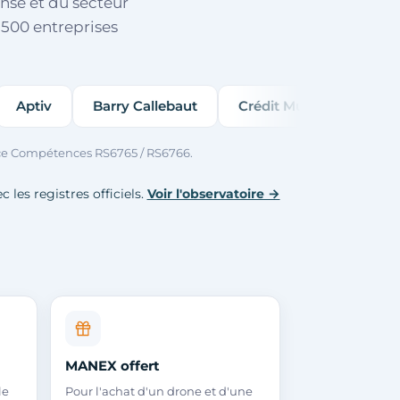
ense et du secteur
500 entreprises
Barry Callebaut
Crédit Mutuel
Axéréal
HA
rance Compétences RS6765 / RS6766.
 les registres officiels.
Voir l'observatoire →
MANEX offert
le
Pour l'achat d'un drone et d'une