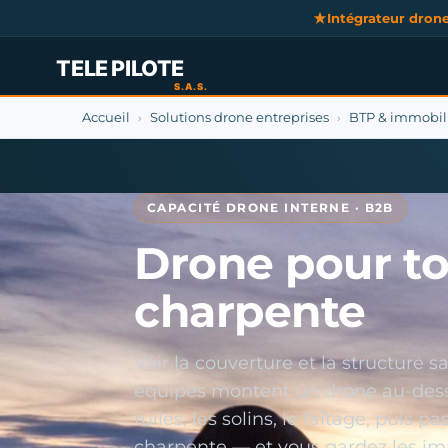
Intégrateur dron
Accueil
Solutions drone entreprises
BTP & immobil
›
›
CAPACITÉ DRONE INTERNE · B2B
Drone pour to
charpente
Voir la couverture et la structure 
équipes montent un drone au-dessus
tuiles, les solins, le faîtage, puis p
charpente — et vous gardez les ima