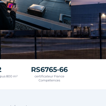
2
RS6765·66
mpus 800 m²
certificateur France
Compétences