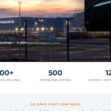
rappelé
ualiopi
3 000+
formés depuis 2014
800+
500
1
ions délivrées
entreprises clientes
centres + ca
ILS NOUS FONT CONFIANCE