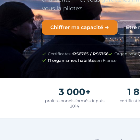
vous la pilotez.
Chiffrer ma capacité →
Être 
Certificateur
RS6765 / RS6766
Organisme
Q
11 organismes habilités
en France
3 000+
1 
professionnels formés depuis
certificat
2014