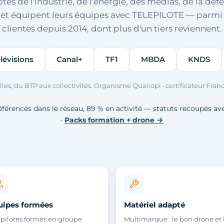
s de l'industrie, de l'énergie, des médias, de la déf
 et équipent leurs équipes avec TELEPILOTE — parmi 
clientes depuis 2014, dont plus d'un tiers reviennent.
Canal+
TF1
MBDA
KNDS
Aptiv
illes, du BTP aux collectivités. Organisme Qualiopi · certificateur F
référencés dans le réseau, 89 % en activité — statuts recoupés avec
·
Packs formation + drone →
uipes formées
Matériel adapté
 pilotes formés en groupe
Multimarque : le bon drone et 