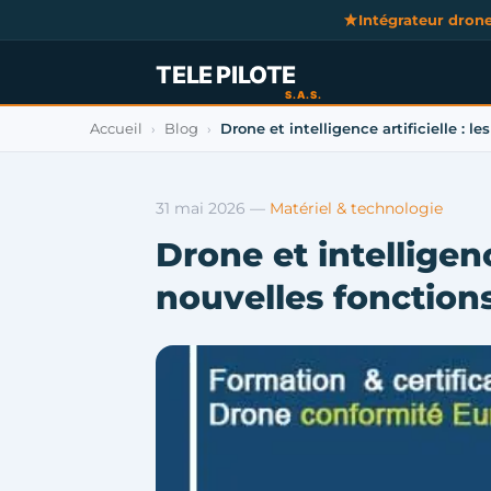
Intégrateur dron
Accueil
Blog
Drone et intelligence artificielle : l
›
›
31 mai 2026
—
Matériel & technologie
Drone et intelligence
nouvelles fonction