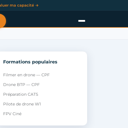
aluer ma capacité →
Formations populaires
Filmer en drone — CPF
Drone BTP — CPF
Préparation CATS
Pilote de drone W1
FPV Ciné