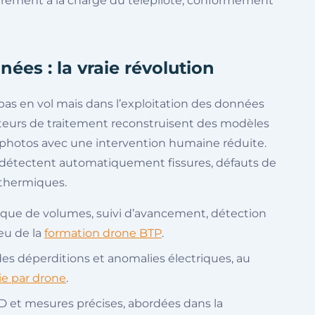
ement à la charge du télépilote, conformément
ées : la vraie révolution
pas en vol mais dans l’exploitation des données
teurs de traitement reconstruisent des modèles
ophotos avec une intervention humaine réduite.
 détectent automatiquement fissures, défauts de
 thermiques.
ique de volumes, suivi d’avancement, détection
jeu de la
formation drone BTP
.
des déperditions et anomalies électriques, au
e par drone
.
D et mesures précises, abordées dans la