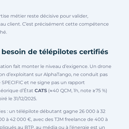
rtise métier reste décisive pour valider,
e au client. C’est précisément cette compétence
ché.
 besoin de télépilotes certifiés
sation fait monter le niveau d’exigence. Un drone
n d’exploitant sur AlphaTango, ne conduit pas
 SPECIFIC et ne signe pas un rapport
héorique d’État
CATS
(≈40 QCM, 1h, note ≥75 %)
ré le 31/12/2025.
lides : un télépilote débutant gagne 26 000 à 32
000 à 42 000 €, avec des TJM freelance de 400 à
ppliqués au BTP, au média ou à l’énergie est un