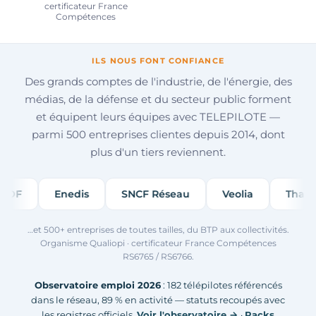
certificateur France
Compétences
ILS NOUS FONT CONFIANCE
Des grands comptes de l'industrie, de l'énergie, des
médias, de la défense et du secteur public forment
et équipent leurs équipes avec TELEPILOTE —
parmi 500 entreprises clientes depuis 2014, dont
plus d'un tiers reviennent.
EDF
Enedis
SNCF Réseau
Veolia
Thales
…et 500+ entreprises de toutes tailles, du BTP aux collectivités.
Organisme Qualiopi · certificateur France Compétences
RS6765 / RS6766.
Observatoire emploi 2026
: 182 télépilotes référencés
dans le réseau, 89 % en activité — statuts recoupés avec
les registres officiels.
Voir l'observatoire →
·
Packs