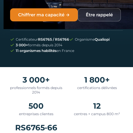
Chiffrer ma capacité →
Être rappelé
Certificateur
RS6765 / RS6766
Organisme
Qualiopi
3 000+
formés depuis 2014
11 organismes habilités
en France
3 000+
1 800+
professionnels formés depuis
certifications délivrées
2014
500
12
entreprises clientes
centres + campus 800 m²
RS6765·66