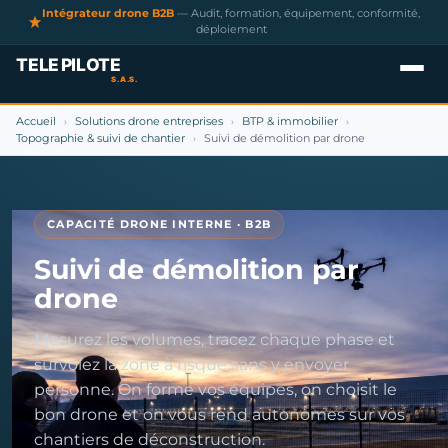
Intégrateur drone B2B
— Audit, formation, équipement, conformité,
déploiement
Accueil
Solutions drone entreprises
BTP & immobilier
›
›
›
Topographie & suivi de chantier
Suivi de démolition par drone
›
CAPACITÉ DRONE INTERNE · B2B
Suivi de démolition par
drone
Mesurez les volumes, tracez chaque phase et
survolez la zone à risque sans y envoyer
personne. On forme vos équipes, on choisit le
bon drone et on vous rend autonomes sur vos
chantiers de déconstruction.