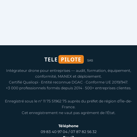
TELE
PILOTE
SAS
Intégrateur drone pour entreprises — audit, formation, équipement,
conformité, MANEX et déploiement.
Certifié Qualiopi · Entité reconnue DGAC · Conforme UE 2019/947.
+3 000 professionnels formés depuis 2014 · 500+ entreprises clientes.
Enregistré sous le n° 11 75 51962 75 auprès du préfet de région d'Île-de-
France.
Cet enregistrement ne vaut pas agrément de l'État.
Téléphone
09 83 40 97 04
/
07 87 82 56 32