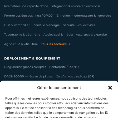
Internaliser une capacité drone
Intégration du drone en entreprise
Former vos équipes (intra / OPCO)
Entretien — démoussage & nettoyage
BTP & immobilier
Industrie & énergie
Sécurité & collectivités
Topographie & géomètre
Audiovisuel & média
Assurance & expertise
Agriculture & viticulture
Tous les secteurs →
DÉPLOIEMENT & ÉQUIPEMENT
Programme grands comptes
Conformité / MANEX
DRONECORP — réseau de pilotes
Certifier vos candidats (OF)
Acheter un drone pro
Louer un drone
Packs formation + matériel
Gérer le consentement
Accompagnement première mission
Prestations drone
Pour offrir les meilleures expériences, nous utilisons des technologies
telles que les cookies pour stocker et/ou accéder aux informations des
Déploiement européen
appareils. Le fait de consentir à ces technologies nous permettra de
traiter des données telles que le comportement de navigation ou les ID
uniques sur ce site. Le fait de ne pas consentir ou de retirer son