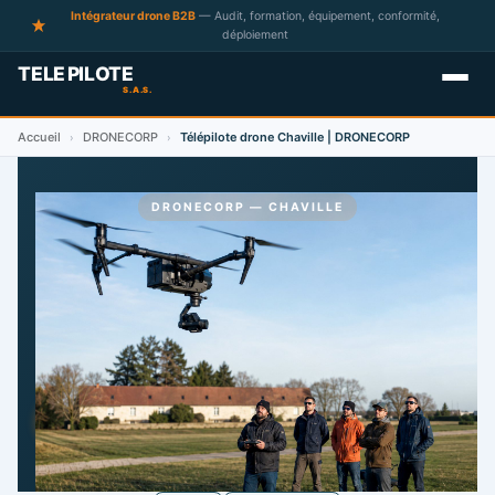
Intégrateur drone B2B
— Audit, formation, équipement, conformité,
déploiement
Accueil
DRONECORP
Télépilote drone Chaville | DRONECORP
›
›
DRONECORP — CHAVILLE
Télépilotes de drone à
Chaville
2 télépilotes référencés à Chaville et alentours.
Devis gratuit sur mesure.
DEMANDER UN DEVIS GRATUIT