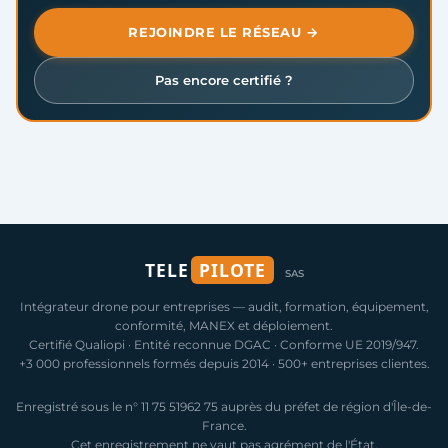
REJOINDRE LE RÉSEAU →
Pas encore certifié ?
TELE
PILOTE
SAS
Intégrateur drone pour entreprises — audit, formation, équipement,
conformité, MANEX et déploiement.
Certifié Qualiopi · Entité reconnue DGAC · Conforme UE 2019/947.
+3 000 professionnels formés depuis 2014 · 500+ entreprises clientes.
Enregistré sous le n° 11 75 51962 75 auprès du préfet de région d'Île-de-
France.
Cet enregistrement ne vaut pas agrément de l'État.