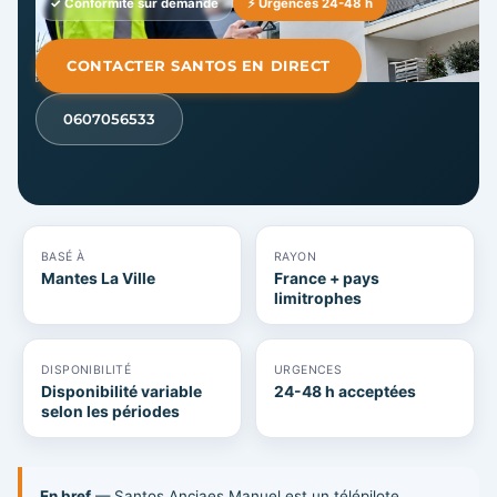
✓ Conformité sur demande
⚡ Urgences 24-48 h
CONTACTER SANTOS EN DIRECT
0607056533
BASÉ À
RAYON
Mantes La Ville
France + pays
limitrophes
DISPONIBILITÉ
URGENCES
Disponibilité variable
24-48 h acceptées
selon les périodes
En bref
— Santos Anciaes Manuel est un télépilote