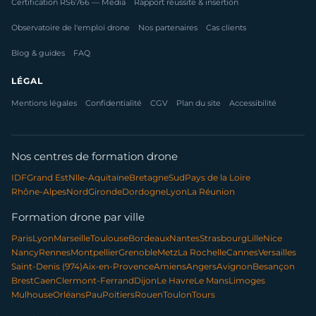
Certification RS6766 — Média
Rapport réussite & insertion
Observatoire de l'emploi drone
Nos partenaires
Cas clients
Blog & guides
FAQ
LÉGAL
Mentions légales
Confidentialité
CGV
Plan du site
Accessibilité
Nos centres de formation drone
IDF
Grand Est
Nlle-Aquitaine
Bretagne
Sud
Pays de la Loire
Rhône-Alpes
Nord
Gironde
Dordogne
Lyon
La Réunion
Formation drone par ville
Paris
Lyon
Marseille
Toulouse
Bordeaux
Nantes
Strasbourg
Lille
Nice
Nancy
Rennes
Montpellier
Grenoble
Metz
La Rochelle
Cannes
Versailles
Saint-Denis (974)
Aix-en-Provence
Amiens
Angers
Avignon
Besançon
Brest
Caen
Clermont-Ferrand
Dijon
Le Havre
Le Mans
Limoges
Mulhouse
Orléans
Pau
Poitiers
Rouen
Toulon
Tours