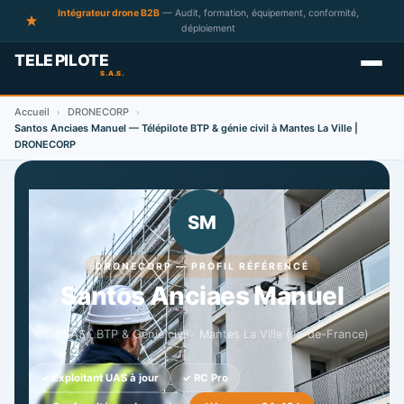
Intégrateur drone B2B
— Audit, formation, équipement, conformité,
déploiement
Accueil
DRONECORP
›
›
Santos Anciaes Manuel — Télépilote BTP & génie civil à Mantes La Ville |
DRONECORP
SM
DRONECORP — PROFIL RÉFÉRENCÉ
Santos Anciaes Manuel
GED SAS · BTP & Génie civil · Mantes La Ville (Île-de-France)
✓ Exploitant UAS à jour
✓ RC Pro