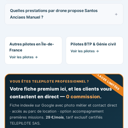
Quelles prestations par drone propose Santos
Anciaes Manuel ?
Autres pilotes en Île-de-
Pilotes BTP & Génie civil
France
Voir les pilotes →
Voir les pilotes →
PLACES LIMITÉES
VOUS ÊTES TELEPILOTE PROFESSIONNEL ?
Votre fiche premium ici, et les clients vous
contactent en direct —
0 commission
.
Fiche indexée sur Google avec photo métier et contact direct
· accès au parc de location · option accompagnement
premières missions.
29 €/mois
, tarif exclusif certifiés
TELEPILOTE SAS.