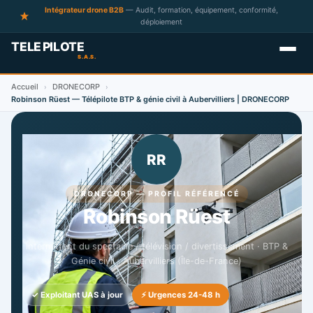
Intégrateur drone B2B
— Audit, formation, équipement, conformité,
déploiement
Accueil
DRONECORP
›
›
Robinson Rüest — Télépilote BTP & génie civil à Aubervilliers | DRONECORP
RR
DRONECORP — PROFIL RÉFÉRENCÉ
Robinson Rüest
intermittent du spectacle / télévision / divertissement · BTP &
Génie civil · Aubervilliers (Île-de-France)
✓ Exploitant UAS à jour
⚡ Urgences 24-48 h