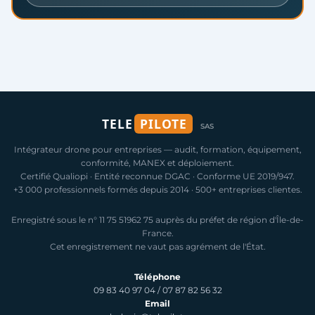
TELE
PILOTE
SAS
Intégrateur drone pour entreprises — audit, formation, équipement,
conformité, MANEX et déploiement.
Certifié Qualiopi · Entité reconnue DGAC · Conforme UE 2019/947.
+3 000 professionnels formés depuis 2014 · 500+ entreprises clientes.
Enregistré sous le n° 11 75 51962 75 auprès du préfet de région d'Île-de-
France.
Cet enregistrement ne vaut pas agrément de l'État.
Téléphone
09 83 40 97 04
/
07 87 82 56 32
Email