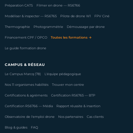
Préparation CATS
Filmer en drone — RS6766
Modéliser & inspecter — RS6765
Pilote de drone W1
FPV Ciné
Thermographie
Photogrammétrie
Démoussage par drone
Financement CPF / OPCO
Toutes les formations →
Le guide formation drone
CAMPUS & RÉSEAU
Le Campus Marcq (78)
L'équipe pédagogique
Nos 11 organismes habilités
Trouver mon centre
Certifications & agréments
Certification RS6765 — BTP
Certification RS6766 — Média
Rapport réussite & insertion
Observatoire de l'emploi drone
Nos partenaires
Cas clients
Blog & guides
FAQ