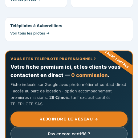
Télépilotes à Aubervilliers
Voir tous les pilotes →
PLACES LIMITÉES
VOUS ÊTES TELEPILOTE PROFESSIONNEL ?
Votre fiche premium ici, et les clients vous
contactent en direct —
0 commission
.
Fiche indexée sur Google avec photo métier et contact direct
· accès au parc de location · option accompagnement
premières missions.
29 €/mois
, tarif exclusif certifiés
TELEPILOTE SAS.
REJOINDRE LE RÉSEAU →
Pas encore certifié ?