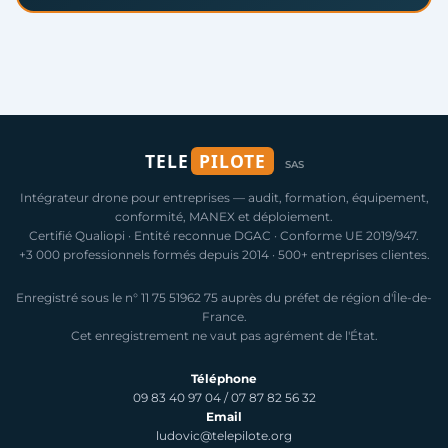
TELE
PILOTE
SAS
Intégrateur drone pour entreprises — audit, formation, équipement,
conformité, MANEX et déploiement.
Certifié Qualiopi · Entité reconnue DGAC · Conforme UE 2019/947.
+3 000 professionnels formés depuis 2014 · 500+ entreprises clientes.
Enregistré sous le n° 11 75 51962 75 auprès du préfet de région d'Île-de-
France.
Cet enregistrement ne vaut pas agrément de l'État.
Téléphone
09 83 40 97 04
/
07 87 82 56 32
Email
ludovic@telepilote.org