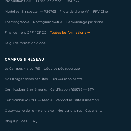
Préparation CATS
Filmer en drone — RS6766
Modéliser & inspecter — RS6765
Pilote de drone W1
FPV Ciné
Thermographie
Photogrammétrie
Démoussage par drone
Financement CPF / OPCO
Toutes les formations →
Le guide formation drone
CAMPUS & RÉSEAU
Le Campus Marcq (78)
L'équipe pédagogique
Nos 11 organismes habilités
Trouver mon centre
Certifications & agréments
Certification RS6765 — BTP
Certification RS6766 — Média
Rapport réussite & insertion
Observatoire de l'emploi drone
Nos partenaires
Cas clients
Blog & guides
FAQ