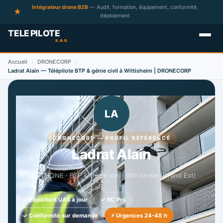
Intégrateur drone B2B
— Audit, formation, équipement, conformité,
déploiement
Accueil
DRONECORP
›
›
Ladrat Alain — Télépilote BTP & génie civil à Wittisheim | DRONECORP
LA
DRONECORP — PROFIL RÉFÉRENCÉ
Ladrat Alain
ALD'DRONE · BTP & Génie civil · Wittisheim (Grand Est)
✓ Exploitant UAS à jour
✓ RC Pro
✓ Conformité sur demande
⚡ Urgences 24-48 h