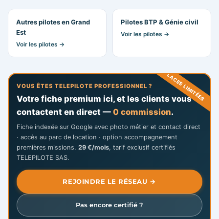
Autres pilotes en Grand
Pilotes BTP & Génie civil
Est
Voir les pilotes →
Voir les pilotes →
PLACES LIMITÉES
VOUS ÊTES TELEPILOTE PROFESSIONNEL ?
Votre fiche premium ici, et les clients vous
contactent en direct —
0 commission
.
Fiche indexée sur Google avec photo métier et contact direct
· accès au parc de location · option accompagnement
premières missions.
29 €/mois
, tarif exclusif certifiés
TELEPILOTE SAS.
REJOINDRE LE RÉSEAU →
Pas encore certifié ?