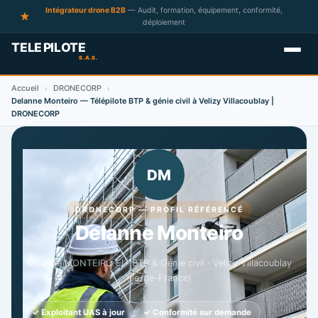
Intégrateur drone B2B
— Audit, formation, équipement, conformité,
déploiement
Accueil
DRONECORP
›
›
Delanne Monteiro — Télépilote BTP & génie civil à Velizy Villacoublay |
DRONECORP
DM
DRONECORP — PROFIL RÉFÉRENCÉ
Delanne Monteiro
Delanne MONTEIRO EI · BTP & Génie civil · Velizy Villacoublay
(Île-de-France)
✓ Exploitant UAS à jour
✓ Conformité sur demande