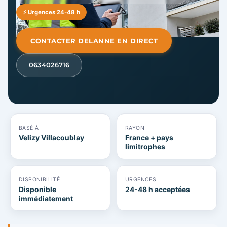
⚡ Urgences 24-48 h
CONTACTER DELANNE EN DIRECT
0634026716
BASÉ À
RAYON
Velizy Villacoublay
France + pays
limitrophes
DISPONIBILITÉ
URGENCES
Disponible
24-48 h acceptées
immédiatement