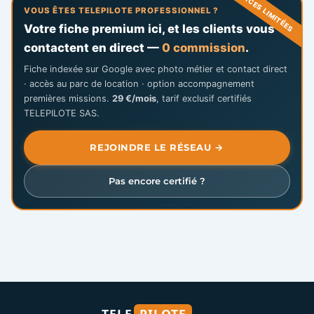
PLACES LIMITÉES
VOUS ÊTES TELEPILOTE PROFESSIONNEL ?
Votre fiche premium ici, et les clients vous
contactent en direct —
0 commission
.
Fiche indexée sur Google avec photo métier et contact direct
· accès au parc de location · option accompagnement
premières missions.
29 €/mois
, tarif exclusif certifiés
TELEPILOTE SAS.
REJOINDRE LE RÉSEAU →
Pas encore certifié ?
TELE
PILOTE