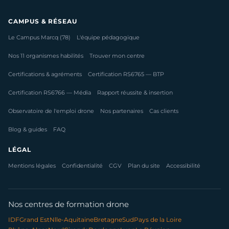
CAMPUS & RÉSEAU
Le Campus Marcq (78)
L'équipe pédagogique
Nos 11 organismes habilités
Trouver mon centre
Certifications & agréments
Certification RS6765 — BTP
Certification RS6766 — Média
Rapport réussite & insertion
Observatoire de l'emploi drone
Nos partenaires
Cas clients
Blog & guides
FAQ
LÉGAL
Mentions légales
Confidentialité
CGV
Plan du site
Accessibilité
Nos centres de formation drone
IDF
Grand Est
Nlle-Aquitaine
Bretagne
Sud
Pays de la Loire